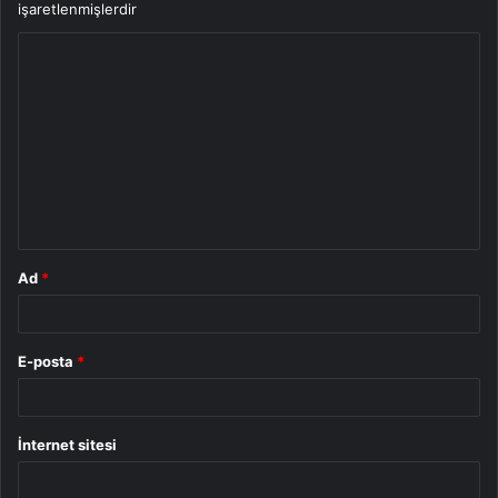
işaretlenmişlerdir
Y
o
r
u
m
*
Ad
*
E-posta
*
İnternet sitesi