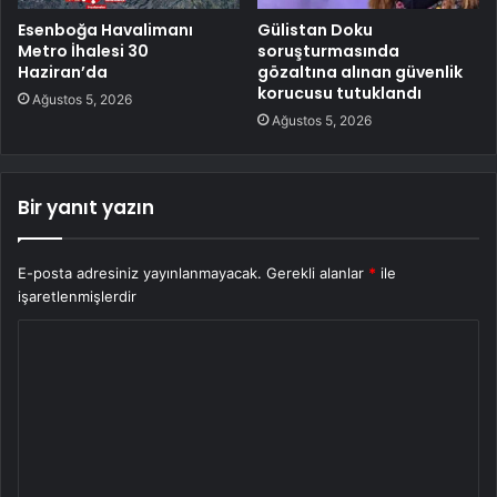
Esenboğa Havalimanı
Gülistan Doku
Metro İhalesi 30
soruşturmasında
Haziran’da
gözaltına alınan güvenlik
korucusu tutuklandı
Ağustos 5, 2026
Ağustos 5, 2026
Bir yanıt yazın
E-posta adresiniz yayınlanmayacak.
Gerekli alanlar
*
ile
işaretlenmişlerdir
Y
o
r
u
m