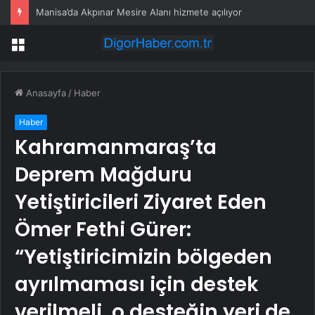
Manisa’da Akpınar Mesire Alanı hizmete açılıyor
Menü
Anasayfa
/
Haber
Haber
Kahramanmaraş’ta
Deprem Mağduru
Yetiştiricileri Ziyaret Eden
Ömer Fethi Gürer:
“Yetiştiricimizin bölgeden
ayrılmaması için destek
verilmeli, o desteğin yeri de