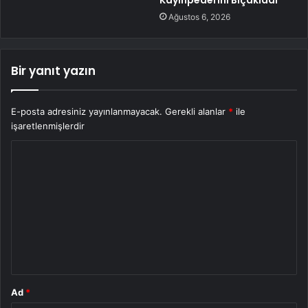
Kayınpederini Bıçakladı
Ağustos 6, 2026
Bir yanıt yazın
E-posta adresiniz yayınlanmayacak.
Gerekli alanlar
*
ile
işaretlenmişlerdir
Y
o
r
u
m
*
Ad
*