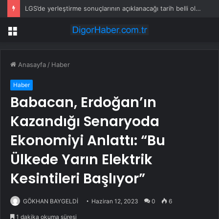
LGS’de yerleştirme sonuçlarının açıklanacağı tarih belli oldu
Menü
Anasayfa
/
Haber
Haber
Babacan, Erdoğan’ın
Kazandığı Senaryoda
Ekonomiyi Anlattı: “Bu
Ülkede Yarın Elektrik
Kesintileri Başlıyor”
GÖKHAN BAYGELDİ
Haziran 12, 2023
0
6
1 dakika okuma süresi