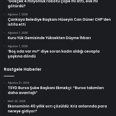
‘Gökçek 4 milyonluk robotu çöpe mi attı, eve mi
götürdü?
Ağustos 7, 2026
Çankaya Belediye Başkanı Hüseyin Can Güner CHP’den
istifa etti
Ağustos 7, 2026
Kuru Yük Gemisinde Yüksekten Düşme İhbarı
Ağustos 7, 2026
‘Boş oda var mı?’ diye soran kadın aldığı cevapla
şaşkına döndü
Rastgele Haberler
Ağustos 21, 2024
TSYD Bursa Şube Başkanı Ekmekçi: “Bursa takımları
daha avantajlı”
Mart 20, 2026
Ekonominin 40 yıllık sırrı çözüldü: Kriz anlarında para
nereye gidiyor?