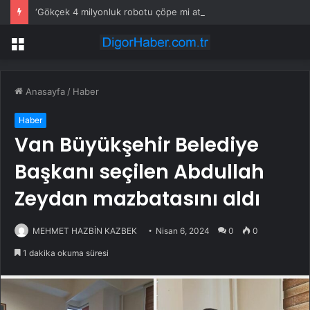
‘Gökçek 4 milyonluk robotu çöpe mi attı, eve mi götürdü?
Menü
Anasayfa
/
Haber
Haber
Van Büyükşehir Belediye
Başkanı seçilen Abdullah
Zeydan mazbatasını aldı
MEHMET HAZBİN KAZBEK
Nisan 6, 2024
0
0
1 dakika okuma süresi