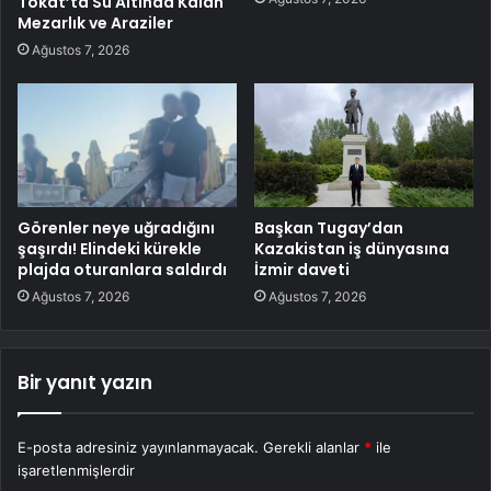
Tokat’ta Su Altında Kalan
Mezarlık ve Araziler
Ağustos 7, 2026
Görenler neye uğradığını
Başkan Tugay’dan
şaşırdı! Elindeki kürekle
Kazakistan iş dünyasına
plajda oturanlara saldırdı
İzmir daveti
Ağustos 7, 2026
Ağustos 7, 2026
Bir yanıt yazın
E-posta adresiniz yayınlanmayacak.
Gerekli alanlar
*
ile
işaretlenmişlerdir