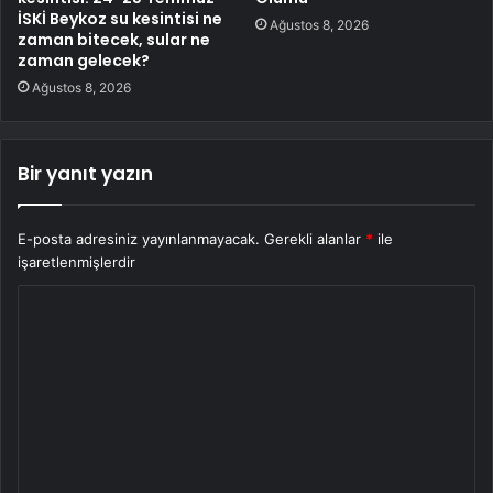
İSKİ Beykoz su kesintisi ne
Ağustos 8, 2026
zaman bitecek, sular ne
zaman gelecek?
Ağustos 8, 2026
Bir yanıt yazın
E-posta adresiniz yayınlanmayacak.
Gerekli alanlar
*
ile
işaretlenmişlerdir
Y
o
r
u
m
*