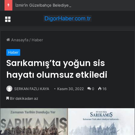
İzmir’in Güzelbahçe Belediyesi’ne operasyon! CHP’li Başkan Mustafa Günay dahil, çok sayıda gözaltı var
Menü
Anasayfa
/
Haber
Haber
Sarıkamış’ta yoğun sis
hayatı olumsuz etkiledi
SERKAN FAZLI KAYA
Kasım 30, 2022
0
16
Bir dakikadan az