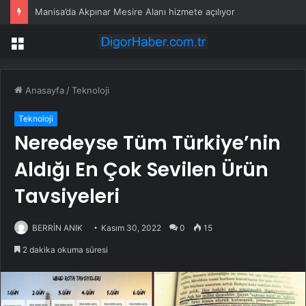
Manisa’da Akpınar Mesire Alanı hizmete açılıyor
Menü
Anasayfa
/
Teknoloji
Teknoloji
Neredeyse Tüm Türkiye’nin
Aldığı En Çok Sevilen Ürün
Tavsiyeleri
BERRİN ANIK
Kasım 30, 2022
0
15
2 dakika okuma süresi