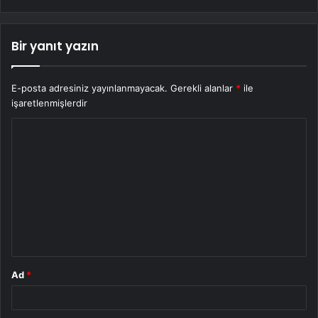
Bir yanıt yazın
E-posta adresiniz yayınlanmayacak.
Gerekli alanlar
*
ile
işaretlenmişlerdir
Y
o
r
u
m
*
Ad
*