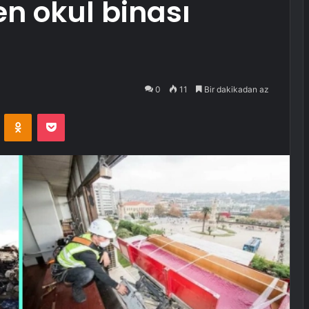
en okul binası
0
11
Bir dakikadan az
VKontakte
Odnoklassniki
Pocket