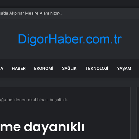
a’da Akpınar Mesire Alanı hizmete açılıyor
FA
HABER
EKONOMI
SAĞLIK
TEKNOLOJI
YAŞAM
u belirlenen okul binası boşaltıldı.
me dayanıklı