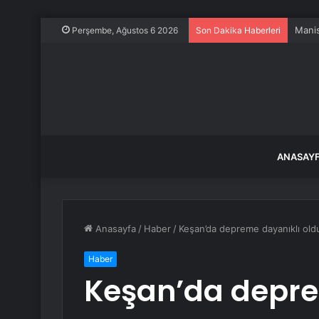
Manis
Perşembe, Ağustos 6 2026
Son Dakika Haberleri
ANASAY
Anasayfa
/
Haber
/
Keşan’da depreme dayanıklı olduğ
Haber
Keşan’da depre