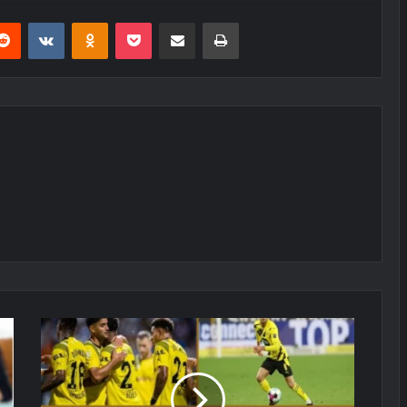
erest
Reddit
VKontakte
Odnoklassniki
Pocket
E-Posta ile paylaş
Yazdır