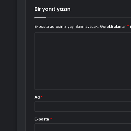
Bir yanıt yazın
E-posta adresiniz yayınlanmayacak.
Gerekli alanlar
*
i
Y
o
r
u
m
*
Ad
*
E-posta
*