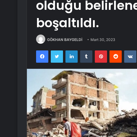
olduğu belirlen
boşaltıldı.
GÖKHAN BAYGELDİ
Mart 30, 2023
Facebook
Twitter
LinkedIn
Tumblr
Pinterest
Reddit