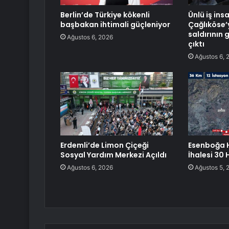
Berlin’de Türkiye kökenli
Ünlü iş ins
başbakan ihtimali güçleniyor
Çağlıköse’
saldırının 
Ağustos 6, 2026
çıktı
Ağustos 6, 
Erdemli’de Limon Çiçeği
Esenboğa 
Sosyal Yardım Merkezi Açıldı
İhalesi 30
Ağustos 6, 2026
Ağustos 5, 