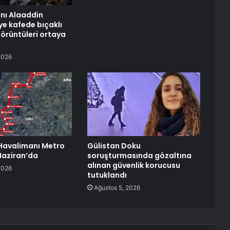
anı Alaaddin
ye kafede bıçaklı
görüntüleri ortaya
2026
Havalimanı Metro
Gülistan Doku
 Haziran’da
soruşturmasında gözaltına
alınan güvenlik korucusu
2026
tutuklandı
Ağustos 5, 2026