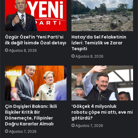
Özgür Özel’in ‘Yeni Parti’si
Hatay’da Sel Felaketinin
ilk değil! İsimde Özal detayı
İzleri: Temizlik ve Zarar
Tespiti
Ağustos 8, 2026
Ağustos 8, 2026
Çin Dışişleri Bakanı: İkili
‘Gökçek 4 milyonluk
İlişkiler Kritik Bir
robotu çöpe mi attı, eve mi
Dönemeçte, Filipinler
götürdü?
Doğru Kararlar Almalı
Ağustos 7, 2026
Ağustos 7, 2026