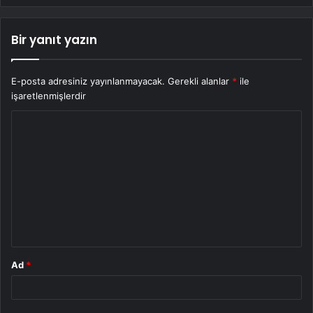
Bir yanıt yazın
E-posta adresiniz yayınlanmayacak.
Gerekli alanlar
*
ile
işaretlenmişlerdir
Y
o
r
u
m
*
Ad
*