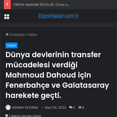
VW’nin elektrikli SUV’u ID. Cross siparişe açıldı
Menü
Anasayfa
/
Haber
Haber
Dünya devlerinin transfer
mücadelesi verdiği
Mahmoud Dahoud için
Fenerbahçe ve Galatasaray
harekete geçti.
ADNAN YILDIRIM
Mart 30, 2023
0
6
1 dakika okuma süresi