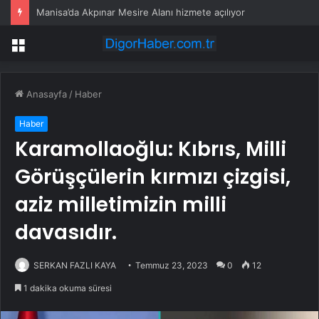
Manisa’da Akpınar Mesire Alanı hizmete açılıyor
Menü
Anasayfa
/
Haber
Haber
Karamollaoğlu: Kıbrıs, Milli
Görüşçülerin kırmızı çizgisi,
aziz milletimizin milli
davasıdır.
SERKAN FAZLI KAYA
Temmuz 23, 2023
0
12
1 dakika okuma süresi