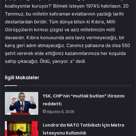
koalisyonlar kuruyor?’ Bilmek isteyen 1974’ü hatırlasın. 20
Temmuz, bu milletin kahraman evlatlarının yazdığı tarihi
destanlardan biridir. Tüm dünya bilsin ki Kıbrıs, Milli
Görüşçülerin kırmızı çizgisi ve aziz milletimizin milli
davasıdır. Kıbrıs konusunda asla taviz vermeyeceğiz, bir
karış geri adım atmayacağız. Canımız pahasına da olsa 550
şehit vererek elde ettiğimiz kazanımlarımıza her koşulda
sahip çıkacağız. Öldü, yanıyor. s” dedi.
İlgili Makaleler
YSK, CHP’nin “mutlak butlan” itirazını
reddetti
Ağustos 6, 2026
Londra’da NATO Tatbikatı İçin Metro
İstasyonu Kullanıldı