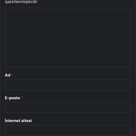
işaretlenmişlerdir
Y
o
r
u
m
*
Ad
*
E-posta
*
İnternet sitesi