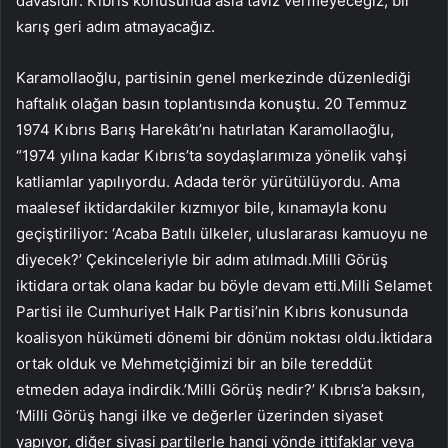
davasıdır. Kıbrıs konusunda asla taviz vermeyeceğiz, bir
karış geri adım atmayacağız.
Karamollaoğlu, partisinin genel merkezinde düzenlediği
haftalık olağan basın toplantısında konuştu. 20 Temmuz
1974 Kıbrıs Barış Harekâtı’nı hatırlatan Karamollaoğlu,
“1974 yılına kadar Kıbrıs’ta soydaşlarımıza yönelik vahşi
katliamlar yapılıyordu. Adada terör yürütülüyordu. Ama
maalesef iktidardakiler kızmıyor bile, kınamayla konu
geçiştiriliyor: ‘Acaba Batılı ülkeler, uluslararası kamuoyu ne
diyecek?’ Çekinceleriyle bir adım atılmadı.Milli Görüş
iktidara ortak olana kadar bu böyle devam etti.Milli Selamet
Partisi ile Cumhuriyet Halk Partisi’nin Kıbrıs konusunda
koalisyon hükümeti dönemi bir dönüm noktası oldu.İktidara
ortak olduk ve Mehmetçiğimizi bir an bile tereddüt
etmeden adaya indirdik.’Milli Görüş nedir?’ Kıbrıs’a baksın,
‘Milli Görüş hangi ilke ve değerler üzerinden siyaset
yapıyor, diğer siyasi partilerle hangi yönde ittifaklar veya