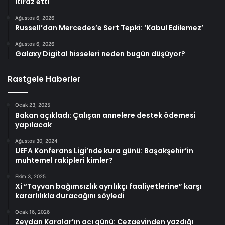
itiraz etti
Ağustos 6, 2026
Russell’dan Mercedes’e Sert Tepki: ‘Kabul Edilemez’
Ağustos 6, 2026
Galaxy Digital hisseleri neden bugün düşüyor?
Rastgele Haberler
Ocak 23, 2025
Bakan açıkladı: Çalışan annelere destek ödemesi
yapılacak
Ağustos 30, 2024
UEFA Konferans Ligi’nde kura günü: Başakşehir’in
muhtemel rakipleri kimler?
Ekim 3, 2025
Xi “Tayvan bağımsızlık ayrılıkçı faaliyetlerine” karşı
kararlılıkla duracağını söyledi
Ocak 16, 2026
Zeydan Karalar’ın acı günü: Cezaevinden yazdığı