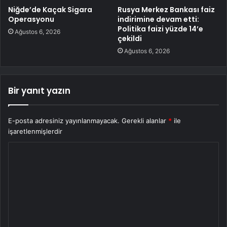
Niğde’de Kaçak Sigara
Rusya Merkez Bankası faiz
Operasyonu
indirimine devam etti:
Politika faizi yüzde 14’e
Ağustos 6, 2026
çekildi
Ağustos 6, 2026
Bir yanıt yazın
E-posta adresiniz yayınlanmayacak.
Gerekli alanlar
*
ile
işaretlenmişlerdir
Y
o
r
u
m
*