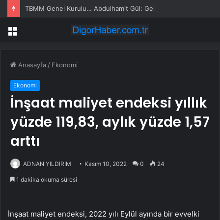
TBMM Genel Kurulu… Abdulhamit Gül: Gelin, Acıları Değil Sevinçleri Artıracak Bir Süreçte Hep Birlikte Taşın Altına Elimizi Koyalım
Menü
Anasayfa
/
Ekonomi
Ekonomi
İnşaat maliyet endeksi yıllık
yüzde 119,83, aylık yüzde 1,57
arttı
ADNAN YILDIRIM
Kasım 10, 2022
0
24
1 dakika okuma süresi
İnşaat maliyet endeksi, 2022 yılı Eylül ayında bir evvelki