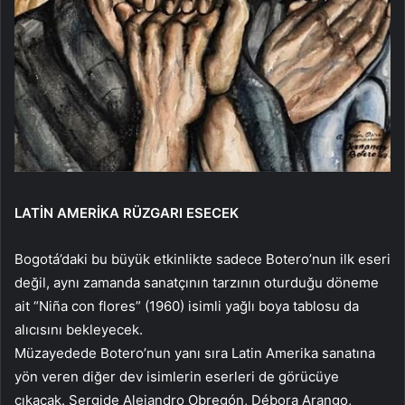
LATİN AMERİKA RÜZGARI ESECEK
Bogotá’daki bu büyük etkinlikte sadece Botero’nun ilk eseri
değil, aynı zamanda sanatçının tarzının oturduğu döneme
ait “Niña con flores” (1960) isimli yağlı boya tablosu da
alıcısını bekleyecek.
Müzayedede Botero’nun yanı sıra Latin Amerika sanatına
yön veren diğer dev isimlerin eserleri de görücüye
çıkacak. Sergide Alejandro Obregón, Débora Arango,