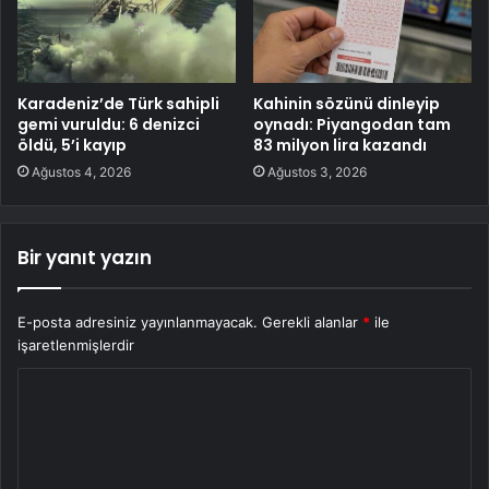
Karadeniz’de Türk sahipli
Kahinin sözünü dinleyip
gemi vuruldu: 6 denizci
oynadı: Piyangodan tam
öldü, 5’i kayıp
83 milyon lira kazandı
Ağustos 4, 2026
Ağustos 3, 2026
Bir yanıt yazın
E-posta adresiniz yayınlanmayacak.
Gerekli alanlar
*
ile
işaretlenmişlerdir
Y
o
r
u