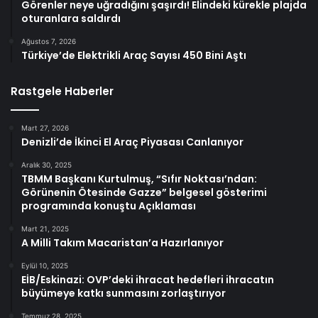
Görenler neye uğradığını şaşırdı! Elindeki kürekle plajda
oturanlara saldırdı
Ağustos 7, 2026
Türkiye’de Elektrikli Araç Sayısı 450 Bini Aştı
Rastgele Haberler
Mart 27, 2026
Denizli’de İkinci El Araç Piyasası Canlanıyor
Aralık 30, 2025
TBMM Başkanı Kurtulmuş, “Sıfır Noktası’ndan:
Görünenin Ötesinde Gazze” belgesel gösterimi
programında konuştu Açıklaması
Mart 21, 2025
A Milli Takım Macaristan’a Hazırlanıyor
Eylül 10, 2025
EİB/Eskinazi: OVP’deki ihracat hedefleri ihracatın
büyümeye katkı sunmasını zorlaştırıyor
Temmuz 28, 2025