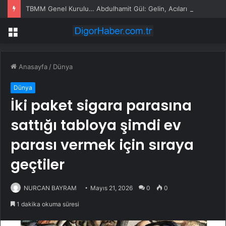
TBMM Genel Kurulu… Abdulhamit Gül: Gelin, Acıları Değil Sevinçleri Artıracak Bir Süreçte Hep Birlikte Taşın Altına Elimizi Koyalım
Menü
Anasayfa
/
Dünya
Dünya
İki paket sigara parasına
sattığı tabloya şimdi ev
parası vermek için sıraya
geçtiler
NURCAN BAYRAM
Mayıs 21, 2026
0
0
1 dakika okuma süresi