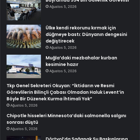
Bayramda 334 Bin Güvenlik Görevlisi
Ağustos 5, 2026
Ülke kendi rekorunu kırmak için
düğmeye bastı: Dünyanın dengesini
değiştirecek
Ağustos 5, 2026
Muğla’daki mezbahalar kurban
kesimine hazır
Ağustos 5, 2026
Tkp Genel Sekreteri Okuyan: “İktidarın ve Resmi
Görevlilerin Bilinçli Çabası Olmadan Haluk Levent’in
Böyle Bir Düzenek Kurma İhtimali Yok”
Ağustos 5, 2026
Chipotle hisseleri Minnesota’daki salmonella salgını
sonrası düştü
Ağustos 5, 2026
Dörtyol’da Sağanak Su Baskınlarına