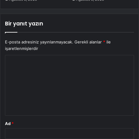
Bir yanıt yazın
E-posta adresiniz yayınlanmayacak.
Gerekli alanlar
*
ile
işaretlenmişlerdir
Y
o
r
u
m
*
Ad
*