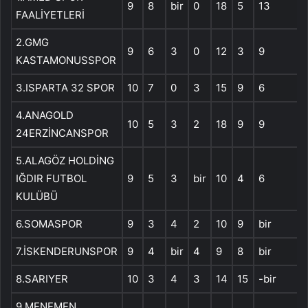
9
8
bir
0
18
5
13
FAALİYETLERİ
2.GMG
9
6
3
0
12
3
9
KASTAMONUSSPOR
3.ISPARTA 32 SPOR
10
7
0
3
15
9
6
4.ANAGOLD
10
5
3
2
18
9
9
24ERZİNCANSPOR
5.ALAGÖZ HOLDİNG
IĞDIR FUTBOL
9
5
3
bir
10
4
6
KULÜBÜ
6.SOMASPOR
9
3
4
2
10
9
bir
7.İSKENDERUNSPOR
9
4
bir
4
9
8
bir
8.SARIYER
10
3
4
3
14
15
-bir
9.MENEMEN