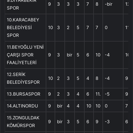
9.DİYARBEKİR
9
3
3
3
7
8
-bir
12
SPOR
10.KARACABEY
BELEDİYESİ
10
3
2
5
7
7
0
11.
SPOR
11.BEYOĞLU YENİ
ÇARŞI SPOR
9
3
bir
5
6
10
-4
10
FAALİYETLERİ
12.SERİK
10
2
3
5
4
8
-4
9
BELEDİYESPOR
13.BURSASPOR
9
2
3
4
6
11.
-5
9
14.ALTINORDU
9
bir
4
4
10
10
0
7
15.ZONGULDAK
9
bir
3
5
6
9
-3
6
KÖMÜRSPOR