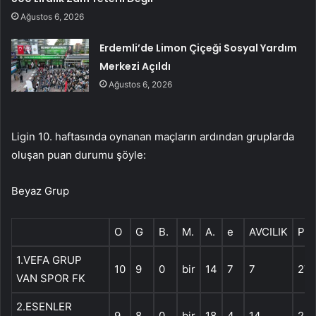
Ağustos 6, 2026
Erdemli’de Limon Çiçeği Sosyal Yardım
Merkezi Açıldı
Ağustos 6, 2026
Ligin 10. haftasında oynanan maçların ardından gruplarda
oluşan puan durumu şöyle:
Beyaz Grup
O
G
B.
M.
A.
e
AVCILIK
P.
1.VEFA GRUP
10
9
0
bir
14
7
7
27
VAN SPOR FK
2.ESENLER
9
8
0
bir
18
4
14
24