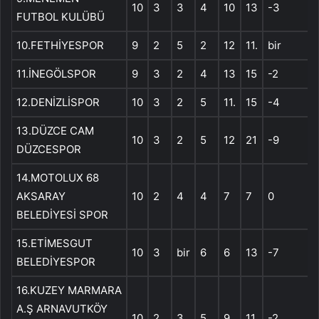
10
3
3
4
10
13
-3
FUTBOL KULÜBÜ
10.FETHİYESPOR
9
2
5
2
12
11.
bir
11.İNEGÖLSPOR
9
3
2
4
13
15
-2
12.DENİZLİSPOR
10
3
2
5
11.
15
-4
13.DÜZCE CAM
10
3
2
5
12
21
-9
DÜZCESPOR
14.MOTOLUX 68
AKSARAY
10
2
4
4
7
7
0
BELEDİYESİ SPOR
15.ETİMESGUT
10
3
bir
6
6
13
-7
BELEDİYESPOR
16.KUZEY MARMARA
A.Ş ARNAVUTKÖY
10
2
3
5
9
11.
-2