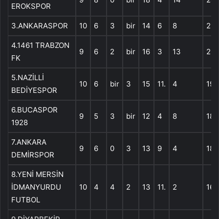
EROKSPOR
3.ANKARASPOR
10
6
3
bir
14
6
8
21
4.1461 TRABZON
9
6
2
bir
16
3
13
20
FK
5.NAZİLLİ
10
6
bir
3
15
11.
4
19
BEDİYESPOR
6.BUCASPOR
9
5
3
bir
12
4
8
18
1928
7.ANKARA
9
6
0
3
13
9
4
18
DEMİRSPOR
8.YENİ MERSİN
İDMANYURDU
10
4
4
2
13
11.
2
16
FUTBOL