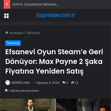
İzmir’in Güzelbahçe Belediyesi’ne operasyon! CHP’li Başkan Mustafa Günay dahil, çok sayıda gözaltı var
Menü
Anasayfa
/
Teknoloji
Teknoloji
Efsanevi Oyun Steam’e Geri
Dönüyor: Max Payne 2 Şaka
Fiyatına Yeniden Satış
BERRİN ANIK
Ağustos 4, 2023
0
12
1 dakika okuma süresi