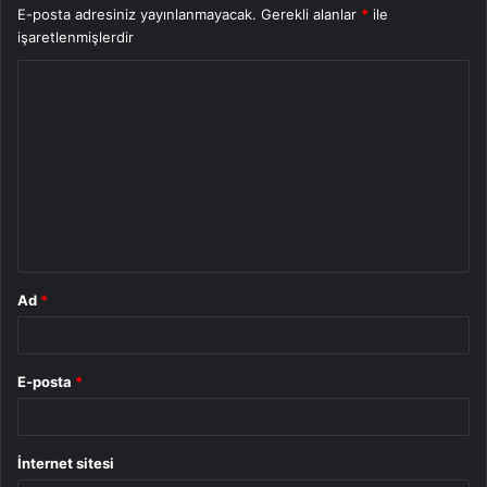
E-posta adresiniz yayınlanmayacak.
Gerekli alanlar
*
ile
işaretlenmişlerdir
Y
o
r
u
m
*
Ad
*
E-posta
*
İnternet sitesi