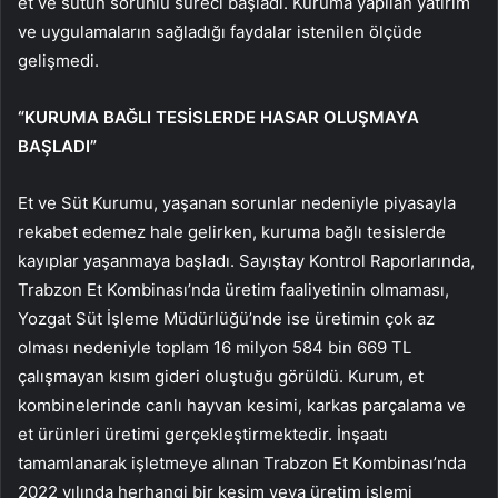
et ve sütün sorunlu süreci başladı. Kuruma yapılan yatırım
ve uygulamaların sağladığı faydalar istenilen ölçüde
gelişmedi.
“KURUMA BAĞLI TESİSLERDE HASAR OLUŞMAYA
BAŞLADI”
Et ve Süt Kurumu, yaşanan sorunlar nedeniyle piyasayla
rekabet edemez hale gelirken, kuruma bağlı tesislerde
kayıplar yaşanmaya başladı. Sayıştay Kontrol Raporlarında,
Trabzon Et Kombinası’nda üretim faaliyetinin olmaması,
Yozgat Süt İşleme Müdürlüğü’nde ise üretimin çok az
olması nedeniyle toplam 16 milyon 584 bin 669 TL
çalışmayan kısım gideri oluştuğu görüldü. Kurum, et
kombinelerinde canlı hayvan kesimi, karkas parçalama ve
et ürünleri üretimi gerçekleştirmektedir. İnşaatı
tamamlanarak işletmeye alınan Trabzon Et Kombinası’nda
2022 yılında herhangi bir kesim veya üretim işlemi