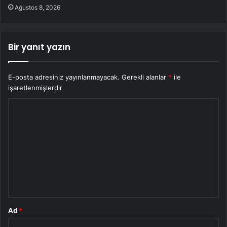
Ağustos 8, 2026
Bir yanıt yazın
E-posta adresiniz yayınlanmayacak.
Gerekli alanlar
*
ile
işaretlenmişlerdir
Y
o
r
u
m
*
Ad
*