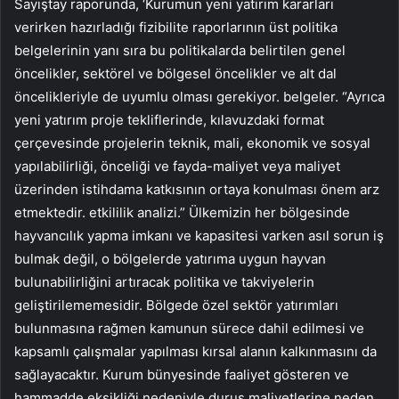
Sayıştay raporunda, ‘Kurumun yeni yatırım kararları
verirken hazırladığı fizibilite raporlarının üst politika
belgelerinin yanı sıra bu politikalarda belirtilen genel
öncelikler, sektörel ve bölgesel öncelikler ve alt dal
öncelikleriyle de uyumlu olması gerekiyor. belgeler. “Ayrıca
yeni yatırım proje tekliflerinde, kılavuzdaki format
çerçevesinde projelerin teknik, mali, ekonomik ve sosyal
yapılabilirliği, önceliği ve fayda-maliyet veya maliyet
üzerinden istihdama katkısının ortaya konulması önem arz
etmektedir. etkililik analizi.” Ülkemizin her bölgesinde
hayvancılık yapma imkanı ve kapasitesi varken asıl sorun iş
bulmak değil, o bölgelerde yatırıma uygun hayvan
bulunabilirliğini artıracak politika ve takviyelerin
geliştirilememesidir. Bölgede özel sektör yatırımları
bulunmasına rağmen kamunun sürece dahil edilmesi ve
kapsamlı çalışmalar yapılması kırsal alanın kalkınmasını da
sağlayacaktır. Kurum bünyesinde faaliyet gösteren ve
hammadde eksikliği nedeniyle duruş maliyetlerine neden