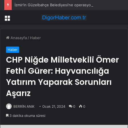
İzmir’in Güzelbahçe Belediyesi’ne operasyon! CHP’li Başkan Mustafa Günay dahil, çok sayıda gözaltı var
Menü
Anasayfa
/
Haber
Haber
CHP Niğde Milletvekili Ömer
Fethi Gürer: Hayvancılığa
Yatırım Yaparak Sorunları
Aşarız
BERRİN ANIK
Ocak 21, 2024
0
0
3 dakika okuma süresi