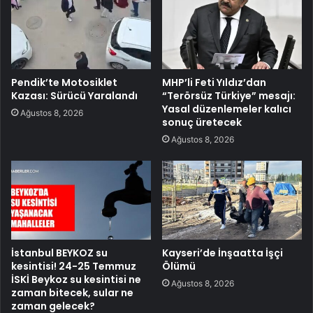
Pendik’te Motosiklet
MHP’li Feti Yıldız’dan
Kazası: Sürücü Yaralandı
“Terörsüz Türkiye” mesajı:
Yasal düzenlemeler kalıcı
Ağustos 8, 2026
sonuç üretecek
Ağustos 8, 2026
İstanbul BEYKOZ su
Kayseri’de İnşaatta İşçi
kesintisi! 24-25 Temmuz
Ölümü
İSKİ Beykoz su kesintisi ne
Ağustos 8, 2026
zaman bitecek, sular ne
zaman gelecek?