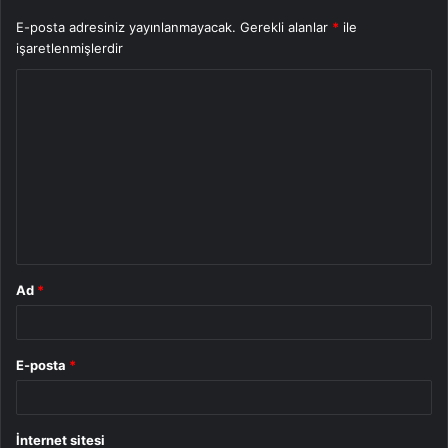
E-posta adresiniz yayınlanmayacak.
Gerekli alanlar
*
ile
işaretlenmişlerdir
Y
o
r
u
m
*
Ad
*
E-posta
*
İnternet sitesi