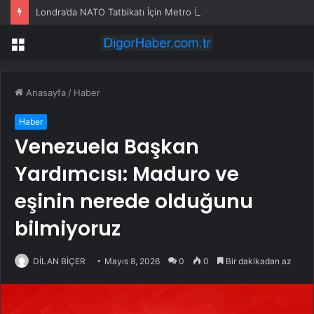
Londra’da NATO Tatbikatı İçin Metro İstasyonu Kullanıldı
Menü
Anasayfa
/
Haber
Haber
Venezuela Başkan
Yardımcısı: Maduro ve
eşinin nerede olduğunu
bilmiyoruz
DİLAN BİÇER
Mayıs 8, 2026
0
0
Bir dakikadan az