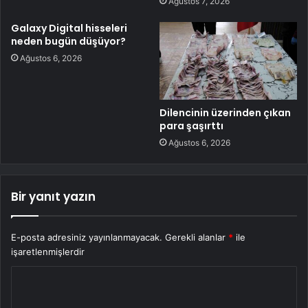
Ağustos 7, 2026
Galaxy Digital hisseleri
neden bugün düşüyor?
Ağustos 6, 2026
Dilencinin üzerinden çıkan
para şaşırttı
Ağustos 6, 2026
Bir yanıt yazın
E-posta adresiniz yayınlanmayacak.
Gerekli alanlar
*
ile
işaretlenmişlerdir
Y
o