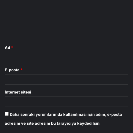
r
u
m
*
Ad
*
E-posta
*
İnternet sitesi
Daha sonraki yorumlarımda kullanılması için adım, e-posta
adresim ve site adresim bu tarayıcıya kaydedilsin.