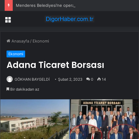
Menderes Belediyesi’ne operasyon: Başkan yardımcısı ortak operasyonla yakalandı
Menü
Anasayfa
/
Ekonomi
Ekonomi
Adana Ticaret Borsası
GÖKHAN BAYGELDİ
Şubat 2, 2023
0
14
Bir dakikadan az