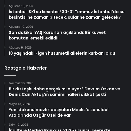
Ağustos 10, 2026
İstanbul İSKİ su kesintisi! 30-31 Temmuz İstanbul’da su
kesintisi ne zaman bitecek, sular ne zaman gelecek?
Ağustos 10, 2026
Son dakika: YAŞ Kararları açıklandı: Bir kuvvet
komutanı emekli edildi!
Ağustos 9, 2026
18 yaşındaki Figen husumetli ailelerin kurbanı oldu
Rastgele Haberler
Temmuz 16, 2026
Bir dizi aşkı daha gerçek mi oluyor? Devrim Özkan ve
Deniz Can Aktaş’ın samimi halleri dikkat çekti
Mayıs 13, 2026
Yeni dokunulmazlık dosyaları Meclis’e sunuldu!
Aralarında Özgür Özel de var
Ekim 19, 2025
İngiltere Merkez Bankası, 2025 üçüncü çeyrekte