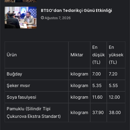
BTSO’dan Tedarikçi Günü Etkinliği
Ağustos 7, 2026
En
En
Ürün
Miktar
düşük
yüksek
(TL)
(TL)
Buğday
kilogram
7.00
7.20
Şeker mısır
kilogram
5.35
5.55
Soya fasulyesi
kilogram
11.60
12.00
Pamuklu (Silindir Tipi
kilogram
37.90
38.00
Çukurova Ekstra Standart)