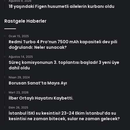
Ağustos 9, 2026
18 yaşındaki Figen husumetli ailelerin kurbanı oldu
Rastgele Haberler
Ocak 15, 2025
Redmi Turbo 4 Pro’nun 7500 mAh kapasiteli dev pili
doğrulandı: Neler sunacak?
Ağustos 14, 2025
Süreç komisyonunun 3. toplantısı başladı! 3 yeni üye
dahil oldu
Nisan 29, 2024
Borusan Sanat’ta Mayıs Ayı
Mart 23, 2026
İlber Ortaylı Hayatını Kaybetti.
Ekim 26, 2025
İstanbul İSKİ su kesintisi! 23-24 Ekim İstanbul’da su
kesintisi ne zaman bitecek, sular ne zaman gelecek?