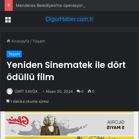
Menderes Belediyesi’ne operasyon: Başkan yardımcısı ortak operasyonla yakalandı
Menü
Anasayfa
/
Yaşam
Yaşam
Yeniden Sinematek ile dört
ödüllü film
ÜMİT SAVĞA
Nisan 30, 2024
0
0
1 dakika okuma süresi