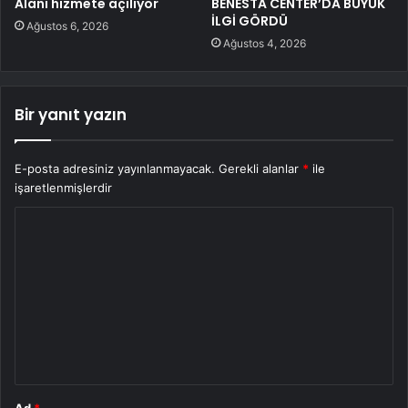
Alanı hizmete açılıyor
BENESTA CENTER’DA BÜYÜK
İLGİ GÖRDÜ
Ağustos 6, 2026
Ağustos 4, 2026
Bir yanıt yazın
E-posta adresiniz yayınlanmayacak.
Gerekli alanlar
*
ile
işaretlenmişlerdir
Y
o
r
u
m
*