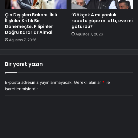
Çin Dışişleri Bakanı: İkili
‘Gökçek 4 milyonluk
İlişkiler Kritik Bir
robotu çöpe mi attı, eve mi
Dönemeçte, Filipinler
götürdü?
Doğru Kararlar Almalı
Ağustos 7, 2026
Ağustos 7, 2026
Bir yanıt yazın
E-posta adresiniz yayınlanmayacak.
Gerekli alanlar
*
ile
işaretlenmişlerdir
Y
o
r
u
m