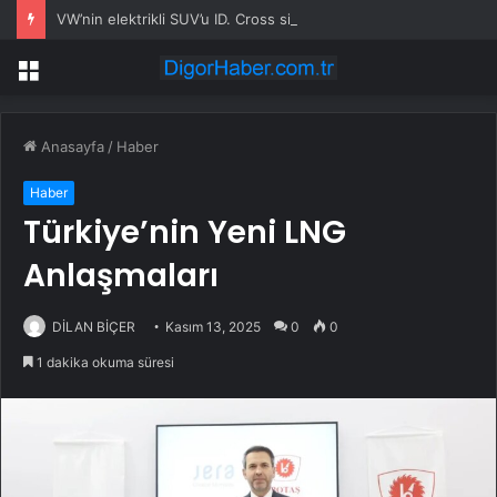
VW’nin elektrikli SUV’u ID. Cross siparişe açıldı
Menü
Anasayfa
/
Haber
Haber
Türkiye’nin Yeni LNG
Anlaşmaları
DİLAN BİÇER
Kasım 13, 2025
0
0
1 dakika okuma süresi