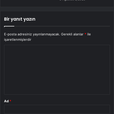
Bir yanıt yazın
E-posta adresiniz yayınlanmayacak.
Gerekli alanlar
*
ile
işaretlenmişlerdir
Y
o
r
u
m
*
Ad
*