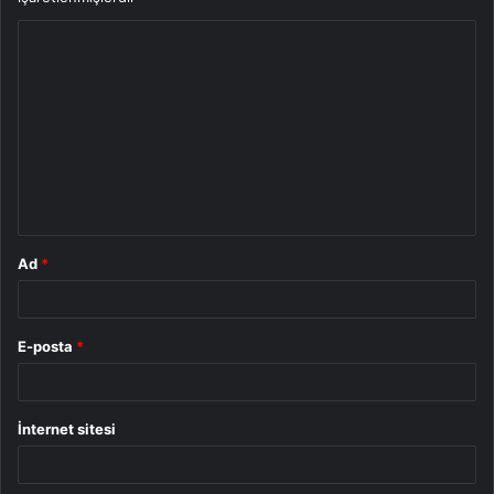
Y
o
r
u
m
*
Ad
*
E-posta
*
İnternet sitesi