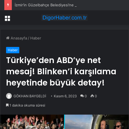
İzmir’in Güzelbahçe Belediyesi’ne operasyon! CHP’li Başkan Mustafa Günay dahil, çok sayıda gözaltı var
Menü
Anasayfa
/
Haber
Haber
Türkiye’den ABD’ye net
mesaj! Blinken’i karşılama
heyetinde büyük detay!
GÖKHAN BAYGELDİ
Kasım 6, 2023
0
0
1 dakika okuma süresi