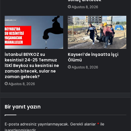
Ağustos 8, 2026
İstanbul BEYKOZ su
Kayseri’de İnşaatta İşçi
kesintisi! 24-25 Temmuz
Ölümü
İSKİ Beykoz su kesintisi ne
Ağustos 8, 2026
zaman bitecek, sular ne
zaman gelecek?
Ağustos 8, 2026
Bir yanıt yazın
E-posta adresiniz yayınlanmayacak.
Gerekli alanlar
*
ile
işaretlenmişlerdir