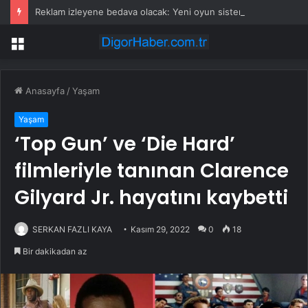
Reklam izleyene bedava olacak: Yeni oyun sistemi tanıtıldı
Menü
Anasayfa
/
Yaşam
Yaşam
‘Top Gun’ ve ‘Die Hard’
filmleriyle tanınan Clarence
Gilyard Jr. hayatını kaybetti
SERKAN FAZLI KAYA
Kasım 29, 2022
0
18
Bir dakikadan az