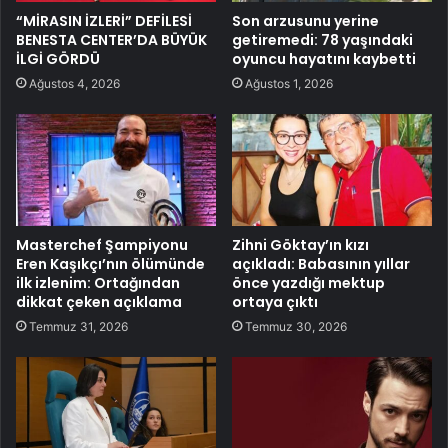
“MİRASIN İZLERİ” DEFİLESİ
Son arzusunu yerine
BENESTA CENTER’DA BÜYÜK
getiremedi: 78 yaşındaki
İLGİ GÖRDÜ
oyuncu hayatını kaybetti
Ağustos 4, 2026
Ağustos 1, 2026
Masterchef Şampiyonu
Zihni Göktay’ın kızı
Eren Kaşıkçı’nın ölümünde
açıkladı: Babasının yıllar
ilk izlenim: Ortağından
önce yazdığı mektup
dikkat çeken açıklama
ortaya çıktı
Temmuz 31, 2026
Temmuz 30, 2026