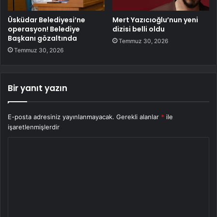
Üsküdar Belediyesi’ne
Mert Yazıcıoğlu’nun yeni
operasyon! Belediye
dizisi belli oldu
Başkanı gözaltında
Temmuz 30, 2026
Temmuz 30, 2026
Bir yanıt yazın
E-posta adresiniz yayınlanmayacak.
Gerekli alanlar
*
ile
işaretlenmişlerdir
Y
o
r
u
m