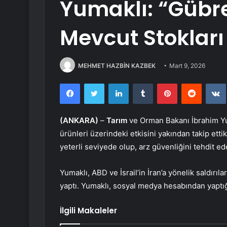
Yumaklı: “Gübr
Mevcut Stokları
MEHMET HAZBİN KAZBEK
Mart 9, 2026
Facebook
Twitter
LinkedIn
Tumblr
Pinterest
Reddit
(ANKARA)
–
Tarım
ve Orman Bakanı İbrahim Yuma
ürünleri üzerindeki etkisini yakından takip etti
yeterli seviyede olup, arz güvenliğini tehdit ed
Yumaklı, ABD ve İsrail’in İran’a yönelik saldırıla
yaptı. Yumaklı, sosyal medya hesabından yaptığ
İlgili Makaleler