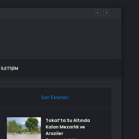
üreçte Hep Birlikte Taşın Altına Elimizi Koyalım
İLETIŞIM
Son Eklenen
Tokat’ta Su Altında
Kalan Mezarlık ve
Araziler