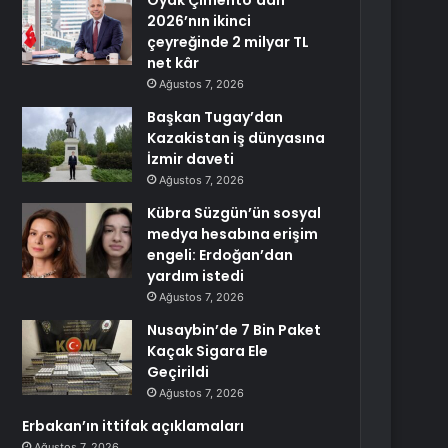
Oyak Çimento’dan
2026’nın ikinci
çeyreğinde 2 milyar TL
net kâr
Ağustos 7, 2026
Başkan Tugay’dan
Kazakistan iş dünyasına
İzmir daveti
Ağustos 7, 2026
Kübra Süzgün’ün sosyal
medya hesabına erişim
engeli: Erdoğan’dan
yardım istedi
Ağustos 7, 2026
Nusaybin’de 7 Bin Paket
Kaçak Sigara Ele
Geçirildi
Ağustos 7, 2026
Erbakan’ın ittifak açıklamaları
Ağustos 7, 2026