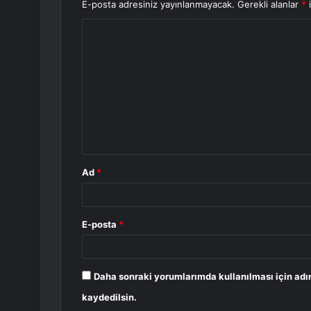
E-posta adresiniz yayınlanmayacak.
Gerekli alanlar
*
i
Y
o
r
u
m
*
Ad
*
E-posta
*
Daha sonraki yorumlarımda kullanılması için adı
kaydedilsin.