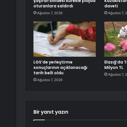
şaşırdı! Elindeki kürekle plajda
Kazakistan
oturanlara saldırdı
daveti
Ağustos 7, 2026
Ağustos 7, 
LGS’de yerleştirme
Elazığ’da T
sonuçlarının açıklanacağı
Milyon TL
tarih belli oldu
Ağustos 7, 
Ağustos 7, 2026
Bir yanıt yazın