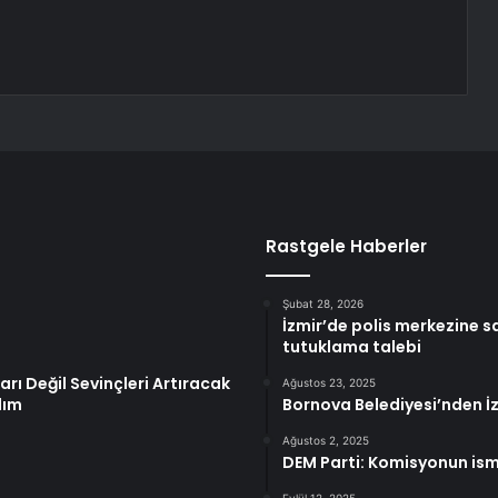
Rastgele Haberler
Şubat 28, 2026
İzmir’de polis merkezine s
tutuklama talebi
rı Değil Sevinçleri Artıracak
Ağustos 23, 2025
lım
Bornova Belediyesi’nden İzm
Ağustos 2, 2025
DEM Parti: Komisyonun ism