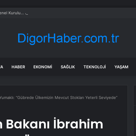
l Kurulu… Abdulhamit Gül: Gelin, Acıları Değil Sevinçleri Artıracak Bir S
FA
HABER
EKONOMI
SAĞLIK
TEKNOLOJI
YAŞAM
Yumaklı: “Gübrede Ülkemizin Mevcut Stokları Yeterli Seviyede”
 Bakanı İbrahim