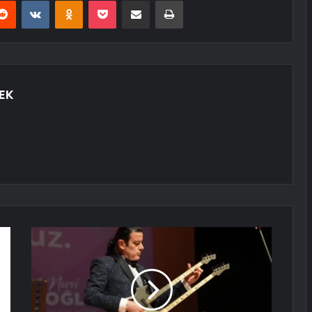
erest
Reddit
VKontakte
Odnoklassniki
Pocket
E-Posta ile paylaş
Yazdır
EK