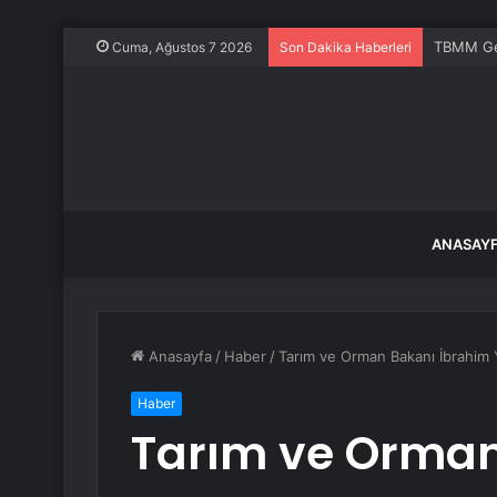
TBMM Gene
Cuma, Ağustos 7 2026
Son Dakika Haberleri
ANASAY
Anasayfa
/
Haber
/
Tarım ve Orman Bakanı İbrahim 
Haber
Tarım ve Orman