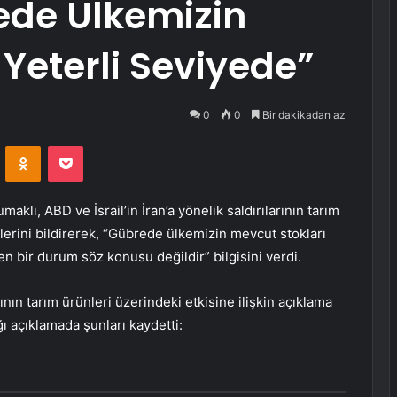
ede Ülkemizin
 Yeterli Seviyede”
0
0
Bir dakikadan az
VKontakte
Odnoklassniki
Pocket
klı, ABD ve İsrail’in İran’a yönelik saldırılarının tarım
klerini bildirerek, “Gübrede ülkemizin mevcut stokları
en bir durum söz konusu değildir” bilgisini verdi.
rının tarım ürünleri üzerindeki etkisine ilişkin açıklama
ı açıklamada şunları kaydetti: