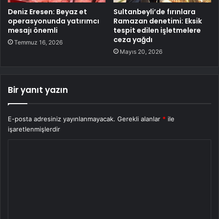
Deniz Eresen: Beyaz et
Sultanbeyli’de fırınlara
operasyonunda yatırımcı
Ramazan denetimi: Eksik
mesajı önemli
tespit edilen işletmelere
ceza yağdı
Temmuz 16, 2026
Mayıs 20, 2026
Bir yanıt yazın
E-posta adresiniz yayınlanmayacak.
Gerekli alanlar
*
ile
işaretlenmişlerdir
Y
o
r
u
m