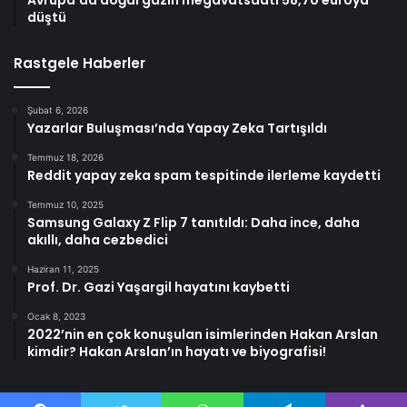
Avrupa’da doğal gazın megavatsaati 58,70 euroya
düştü
Rastgele Haberler
Şubat 6, 2026
Yazarlar Buluşması’nda Yapay Zeka Tartışıldı
Temmuz 18, 2026
Reddit yapay zeka spam tespitinde ilerleme kaydetti
Temmuz 10, 2025
Samsung Galaxy Z Flip 7 tanıtıldı: Daha ince, daha
akıllı, daha cezbedici
Haziran 11, 2025
Prof. Dr. Gazi Yaşargil hayatını kaybetti
Ocak 8, 2023
2022’nin en çok konuşulan isimlerinden Hakan Arslan
kimdir? Hakan Arslan’ın hayatı ve biyografisi!