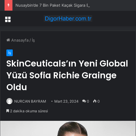
Nusaybin’de 7 Bin Paket Kaçak Sigara Ele Geçirildi
Menü
Anasayfa
/
İş
İş
SkinCeuticals’ın Yeni Global
Yüzü Sofia Richie Grainge
Oldu
NURCAN BAYRAM
Mart 23, 2024
0
0
2 dakika okuma süresi