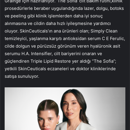
Grainge için hazırlanıyor. ‘The Sofia’ cilt bakım rutini,klinik
prosedürlerle beraber uygulandığında lazer, dolgu, botoks
ve peeling gibi klinik işlemlerden daha iyi sonuç
alınmasına ve cildin daha hızlı iyileşmesine yardımcı
oluyor. SkinCeuticals’ın ana ürünleri olan; Simply Clean
temizleyici, yaşlanma karşıtı antioksidan serum C E Ferulic,
cilde dolgun ve pürüzsüz görünüm veren hyalüronik asit
serumu H.A. Intensifier, cilt bariyerini onaran ve
güçlendiren Triple Lipid Restore yer aldığı “The Sofia”;
yetkili SkinCeuticals eczaneleri ve doktor kliniklerinde
satışa sunuluyor.