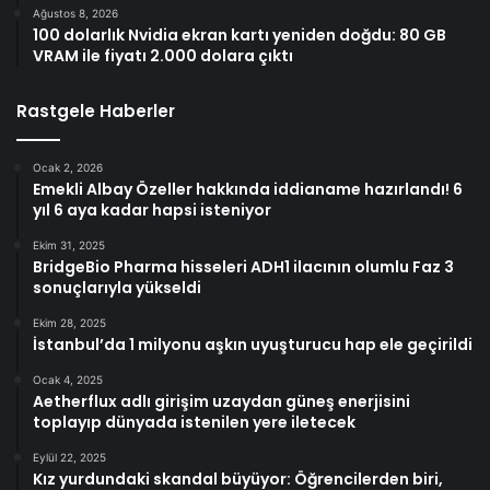
Ağustos 8, 2026
100 dolarlık Nvidia ekran kartı yeniden doğdu: 80 GB
VRAM ile fiyatı 2.000 dolara çıktı
Rastgele Haberler
Ocak 2, 2026
Emekli Albay Özeller hakkında iddianame hazırlandı! 6
yıl 6 aya kadar hapsi isteniyor
Ekim 31, 2025
BridgeBio Pharma hisseleri ADH1 ilacının olumlu Faz 3
sonuçlarıyla yükseldi
Ekim 28, 2025
İstanbul’da 1 milyonu aşkın uyuşturucu hap ele geçirildi
Ocak 4, 2025
Aetherflux adlı girişim uzaydan güneş enerjisini
toplayıp dünyada istenilen yere iletecek
Eylül 22, 2025
Kız yurdundaki skandal büyüyor: Öğrencilerden biri,