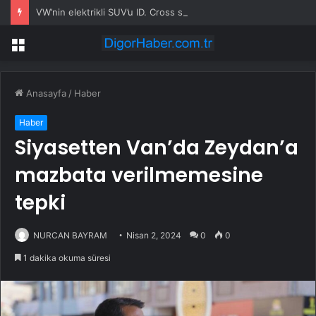
VW’nin elektrikli SUV’u ID. Cross siparişe açıldı
Menü
Anasayfa
/
Haber
Haber
Siyasetten Van’da Zeydan’a
mazbata verilmemesine
tepki
NURCAN BAYRAM
Nisan 2, 2024
0
0
1 dakika okuma süresi