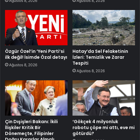
Ağustos 8, 2026
Ağustos 8, 2026
Özgür Özel’in ‘Yeni Parti’si
Hatay’da Sel Felaketinin
ilk değil! İsimde Özal detayı
İzleri: Temizlik ve Zarar
Tespiti
Ağustos 8, 2026
Ağustos 8, 2026
Çin Dışişleri Bakanı: İkili
‘Gökçek 4 milyonluk
İlişkiler Kritik Bir
robotu çöpe mi attı, eve mi
Dönemeçte, Filipinler
götürdü?
Doğru Kararlar Almalı