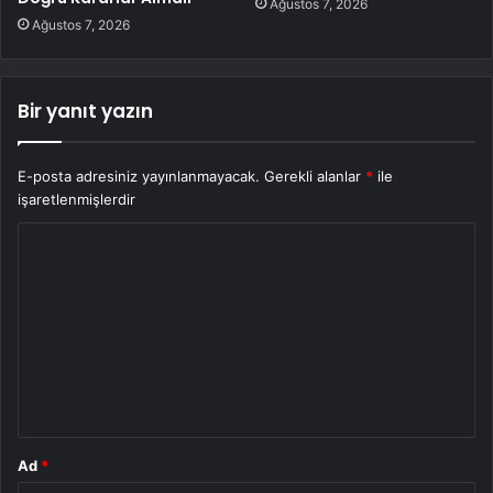
Ağustos 7, 2026
Ağustos 7, 2026
Bir yanıt yazın
E-posta adresiniz yayınlanmayacak.
Gerekli alanlar
*
ile
işaretlenmişlerdir
Y
o
r
u
m
*
Ad
*