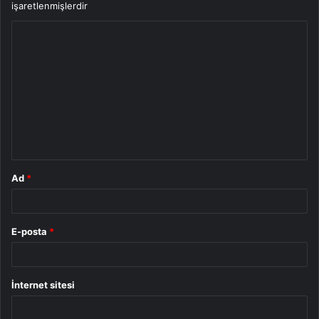
işaretlenmişlerdir
Y
o
r
u
m
*
Ad
*
E-posta
*
İnternet sitesi