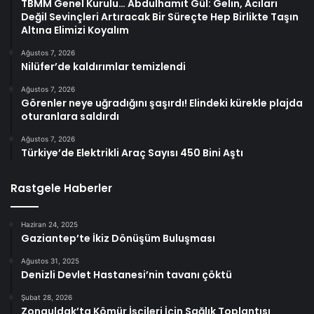
TBMM Genel Kurulu… Abdulhamit Gül: Gelin, Acıları
Değil Sevinçleri Artıracak Bir Süreçte Hep Birlikte Taşın
Altına Elimizi Koyalım
Ağustos 7, 2026
Nilüfer’de kaldırımlar temizlendi
Ağustos 7, 2026
Görenler neye uğradığını şaşırdı! Elindeki kürekle plajda
oturanlara saldırdı
Ağustos 7, 2026
Türkiye’de Elektrikli Araç Sayısı 450 Bini Aştı
Rastgele Haberler
Haziran 24, 2025
Gaziantep’te İkiz Dönüşüm Buluşması
Ağustos 31, 2025
Denizli Devlet Hastanesi’nin tavanı çöktü
Şubat 28, 2026
Zonguldak’ta Kömür İşçileri İçin Sağlık Toplantısı