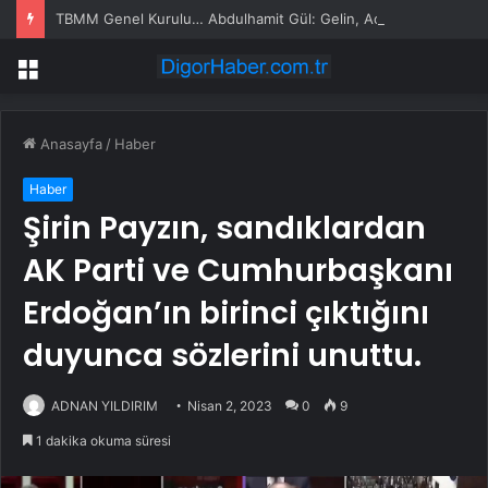
TBMM Genel Kurulu… Abdulhamit Gül: Gelin, Acıları Değil Sevinçleri Artıracak Bir Süreçte Hep Birlikte Taşın Altına Elimizi Koyalım
Menü
Anasayfa
/
Haber
Haber
Şirin Payzın, sandıklardan
AK Parti ve Cumhurbaşkanı
Erdoğan’ın birinci çıktığını
duyunca sözlerini unuttu.
ADNAN YILDIRIM
Nisan 2, 2023
0
9
1 dakika okuma süresi