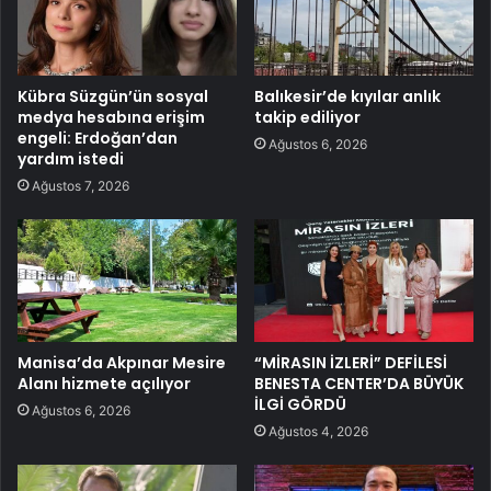
Kübra Süzgün’ün sosyal
Balıkesir’de kıyılar anlık
medya hesabına erişim
takip ediliyor
engeli: Erdoğan’dan
Ağustos 6, 2026
yardım istedi
Ağustos 7, 2026
Manisa’da Akpınar Mesire
“MİRASIN İZLERİ” DEFİLESİ
Alanı hizmete açılıyor
BENESTA CENTER’DA BÜYÜK
İLGİ GÖRDÜ
Ağustos 6, 2026
Ağustos 4, 2026