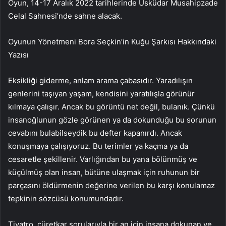
Oyun, 14-17 Aralık 2022 tarihlerinde Üsküdar Musahipzade
Celal Sahnesi’nde sahne alacak.
Oyunun Yönetmeni Bora Seçkin’in Kuğu Şarkısı Hakkındaki
Yazısı
Eksikliği giderme, anlam arama çabasıdır. Yaradılışın
genlerini taşıyan yaşam, kendisini yaratılışla görünür
kılmaya çalışır. Ancak bu görüntü net değil, bulanık. Çünkü
insanoğlunun gözle görünen ya da dokunduğu bu sorunun
cevabını bulabilseydik bu defter kapanırdı. Ancak
konuşmaya çalışıyoruz. Bu terimler ya kaçma ya da
cesaretle şekillenir. Varlığından bu yana bölünmüş ve
küçülmüş olan insan, bütüne ulaşmak için ruhunun bir
parçasını öldürmenin değerine verilen bu karşı konulamaz
tepkinin sözcüsü konumundadır.
Tiyatro, cüretkar sorularıyla bir an için insana dokunan ve