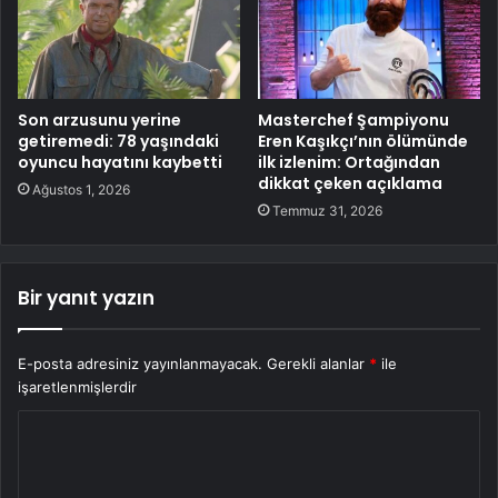
Son arzusunu yerine
Masterchef Şampiyonu
getiremedi: 78 yaşındaki
Eren Kaşıkçı’nın ölümünde
oyuncu hayatını kaybetti
ilk izlenim: Ortağından
dikkat çeken açıklama
Ağustos 1, 2026
Temmuz 31, 2026
Bir yanıt yazın
E-posta adresiniz yayınlanmayacak.
Gerekli alanlar
*
ile
işaretlenmişlerdir
Y
o
r