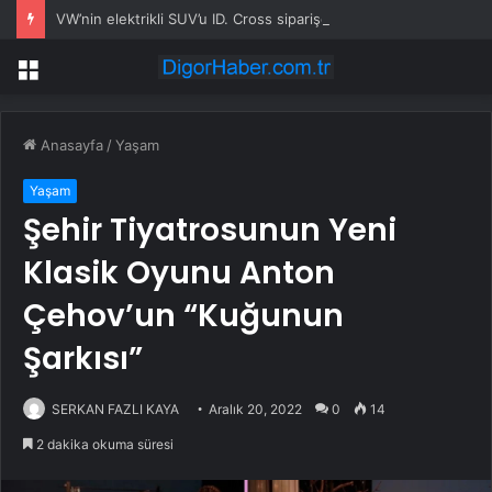
VW’nin elektrikli SUV’u ID. Cross siparişe açıldı
Menü
Anasayfa
/
Yaşam
Yaşam
Şehir Tiyatrosunun Yeni
Klasik Oyunu Anton
Çehov’un “Kuğunun
Şarkısı”
SERKAN FAZLI KAYA
Aralık 20, 2022
0
14
2 dakika okuma süresi