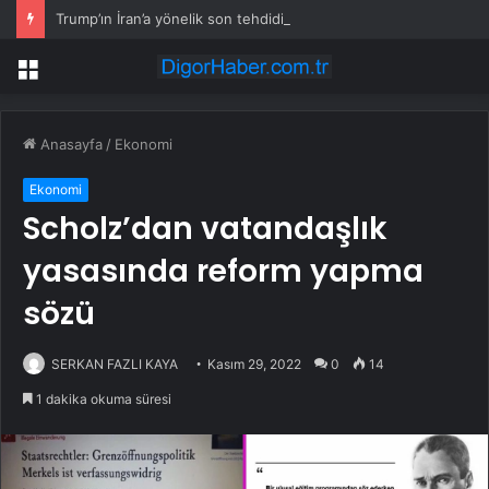
Trump’ın İran’a yönelik son tehdidinin ardından Avrupa’da dikkat çeken askeri hareketlilik
Menü
Anasayfa
/
Ekonomi
Ekonomi
Scholz’dan vatandaşlık
yasasında reform yapma
sözü
SERKAN FAZLI KAYA
Kasım 29, 2022
0
14
1 dakika okuma süresi