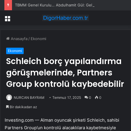
TBMM Genel Kurulu… Abdulhamit Gül: Gelin, Acıları Değil Sevinçleri Artıracak Bir Süreçte Hep Birlikte Taşın Altına Elimizi Koyalım
Menü
Anasayfa
/
Ekonomi
Ekonomi
Schleich borç yapılandırma
görüşmelerinde, Partners
Group kontrolü kaybedebilir
NURCAN BAYRAM
Temmuz 17, 2025
0
0
Bir dakikadan az
Investing.com — Alman oyuncak şirketi Schleich, sahibi
Partners Group’un kontrolü alacaklılara kaybetmesiyle