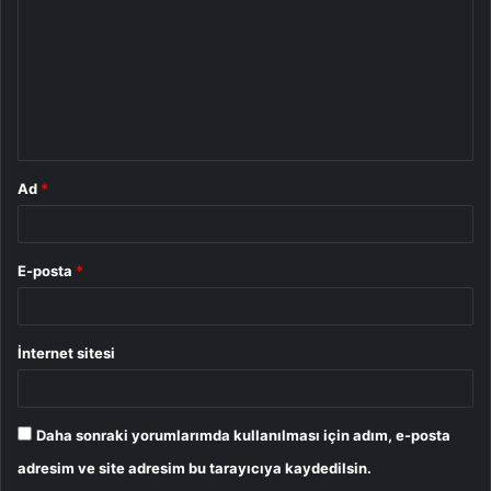
r
u
m
*
Ad
*
E-posta
*
İnternet sitesi
Daha sonraki yorumlarımda kullanılması için adım, e-posta
adresim ve site adresim bu tarayıcıya kaydedilsin.