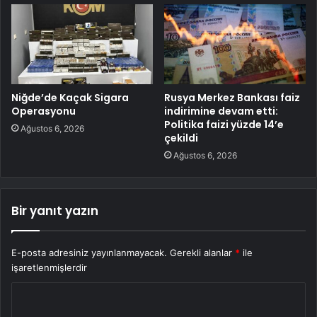
Niğde’de Kaçak Sigara
Rusya Merkez Bankası faiz
Operasyonu
indirimine devam etti:
Politika faizi yüzde 14’e
Ağustos 6, 2026
çekildi
Ağustos 6, 2026
Bir yanıt yazın
E-posta adresiniz yayınlanmayacak.
Gerekli alanlar
*
ile
işaretlenmişlerdir
Y
o