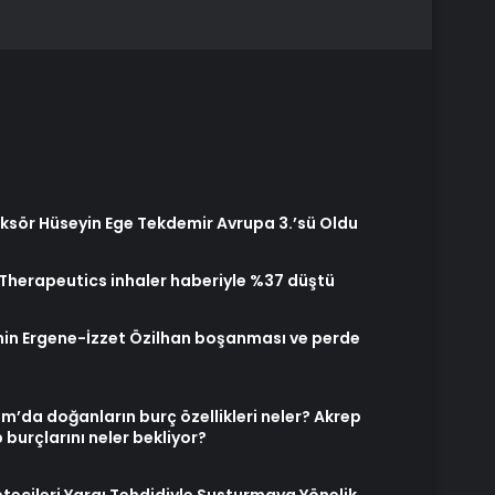
sör Hüseyin Ege Tekdemir Avrupa 3.’sü Oldu
 Therapeutics inhaler haberiyle %37 düştü
n Ergene-İzzet Özilhan boşanması ve perde
ım’da doğanların burç özellikleri neler? Akrep
 burçlarını neler bekliyor?