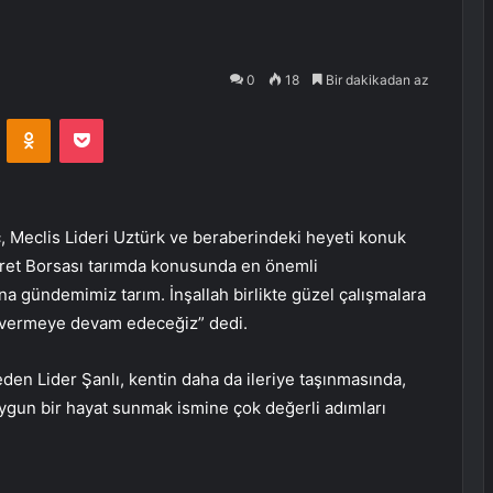
0
18
Bir dakikadan az
VKontakte
Odnoklassniki
Pocket
ç, Meclis Lideri Uztürk ve beraberindeki heyeti konuk
aret Borsası tarımda konusunda en önemli
na gündemimiz tarım. İnşallah birlikte güzel çalışmalara
n vermeye devam edeceğiz” dedi.
en Lider Şanlı, kentin daha da ileriye taşınmasında,
ygun bir hayat sunmak ismine çok değerli adımları