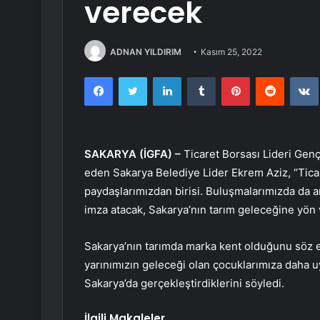
verecek
ADNAN YILDIRIM
Kasım 25, 2022
Facebook
Twitter
LinkedIn
Tumblr
Pinterest
Reddit
SAKARYA (İGFA) –
Ticaret Borsası Lideri Gen
eden Sakarya Belediye Lider Ekrem Aziz, “Tic
paydaşlarımızdan birisi. Buluşmalarımızda da a
imza atacak, Sakarya’nın tarım geleceğine yö
Sakarya’nın tarımda marka kent olduğunu söz ed
yarınımızın geleceği olan çocuklarımıza daha u
Sakarya’da gerçekleştirdiklerini söyledi.
İlgili Makaleler