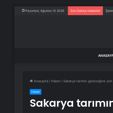
Mend
Pazartesi, Ağustos 10 2026
Son Dakika Haberleri
ANASAY
Anasayfa
/
Haber
/
Sakarya tarımın geleceğine yön
Haber
Sakarya tarımı