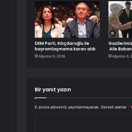
DEM Parti, Kılıçdaroğlu ile
Gazilerimi
bayramlaşmama kararı aldı
Aile Bakanı
Ağustos 9, 2026
Ağustos 9, 
Bir yanıt yazın
E-posta adresiniz yayınlanmayacak.
Gerekli alanlar
*
i
Y
o