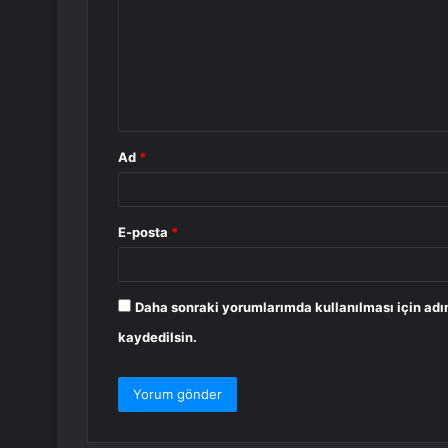
r
u
m
*
Ad
*
E-posta
*
Daha sonraki yorumlarımda kullanılması için adı
kaydedilsin.