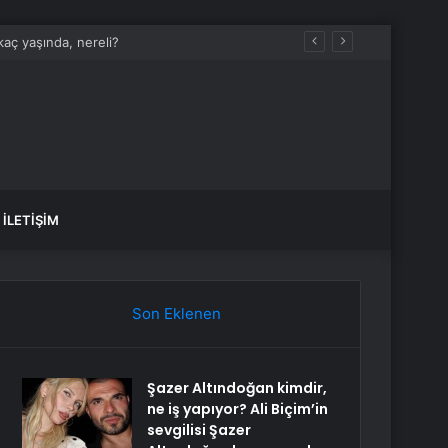
alandı
İLETIŞIM
Son Eklenen
Şazer Altındoğan kimdir,
ne iş yapıyor? Ali Biçim’in
sevgilisi Şazer