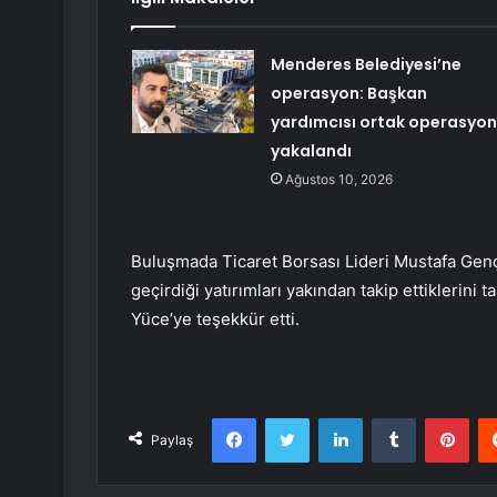
Menderes Belediyesi’ne
operasyon: Başkan
yardımcısı ortak operasyon
yakalandı
Ağustos 10, 2026
Buluşmada Ticaret Borsası Lideri Mustafa Genç
geçirdiği yatırımları yakından takip ettiklerini 
Yüce’ye teşekkür etti.
Facebook
Twitter
LinkedIn
Tumblr
Pint
Paylaş