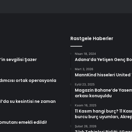
Rastgele Haberler
Nisan 18, 2024
’in sevgilisi Şazer
Adana’da Yetişen Genç Bok
Mart 3, 2026
MannKind hisseleri United
dımcısı ortak operasyonla
Eylül 23, 2025
Magazin Bahane’de Yasemi
arkası konuşuldu
ul’da su kesintisi ne zaman
Kasım 16, 2025
11 Kasım hangi burç? 11 Kas
burcu burç uyumları, Akrep
komutanı emekli edildi!
Şubat 26, 2026