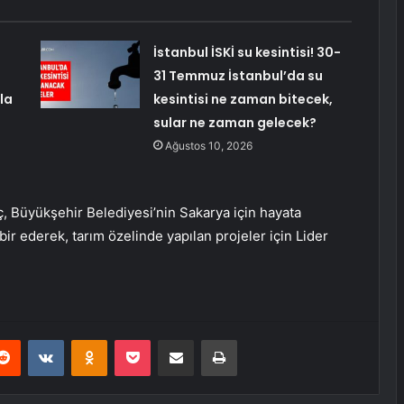
İstanbul İSKİ su kesintisi! 30-
31 Temmuz İstanbul’da su
la
kesintisi ne zaman bitecek,
sular ne zaman gelecek?
Ağustos 10, 2026
, Büyükşehir Belediyesi’nin Sakarya için hayata
tabir ederek, tarım özelinde yapılan projeler için Lider
erest
Reddit
VKontakte
Odnoklassniki
Pocket
E-Posta ile paylaş
Yazdır