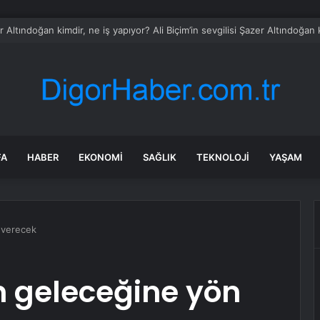
eres Belediyesi’ne operasyon: Başkan yardımcısı ortak operasyonla yak
FA
HABER
EKONOMI
SAĞLIK
TEKNOLOJI
YAŞAM
 verecek
n geleceğine yön