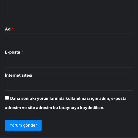
m
*
Ad
*
E-posta
*
İnternet sitesi
Daha sonraki yorumlarımda kullanılması için adım, e-posta
adresim ve site adresim bu tarayıcıya kaydedilsin.