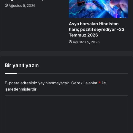
Ağustos 5, 2026
Asya borsaları Hindistan
hariç pozitif seyrediyor -23
Temmuz 2026
Ağustos 5, 2026
Bir yanıt yazın
E-posta adresiniz yayınlanmayacak.
Gerekli alanlar
*
ile
işaretlenmişlerdir
Y
o
r
u