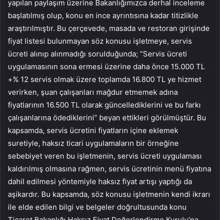
yapılan paylaşım üzerine Bakanlığımızca derhal inceleme
başlatılmış olup, konu en ince ayrıntısına kadar titizlikle
araştırılmıştır. Bu çerçevede, masada ve restoran girişinde
fiyat listesi bulunmayan söz konusu işletmeye, servis
ücreti alınıp alınmadığı sorulduğunda; “Servis ücreti
uygulamasının sona ermesi üzerine daha önce 15.000 TL
+% 12 servis olmak üzere toplamda 16.800 TL ye hizmet
verirken, şuan çalışanları mağdur etmemek adına
fiyatlarının 16.500 TL olarak güncellediklerini ve bu farkı
çalışanlarına ödediklerini” beyan ettikleri görülmüştür. Bu
kapsamda, servis ücretini fiyatların içine eklemek
suretiyle, haksız ticari uygulamaların bir örneğine
sebebiyet veren bu işletmenin, servis ücreti uygulaması
kaldırılmış olmasına rağmen, servis ücretinin menü fiyatına
dahil edilmesi yöntemiyle haksız fiyat artışı yaptığı da
aşikardır. Bu kapsamda, söz konusu işletmenin kendi ikrarı
ile elde edilen bilgi ve belgeler doğrultusunda konu
Ticaret Bakanlığı Haksız Fiyat Değerlendirme Kurulu’na