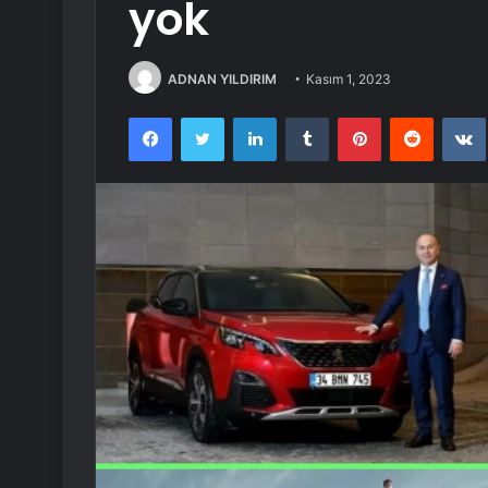
yok
ADNAN YILDIRIM
Kasım 1, 2023
Facebook
Twitter
LinkedIn
Tumblr
Pinterest
Reddit