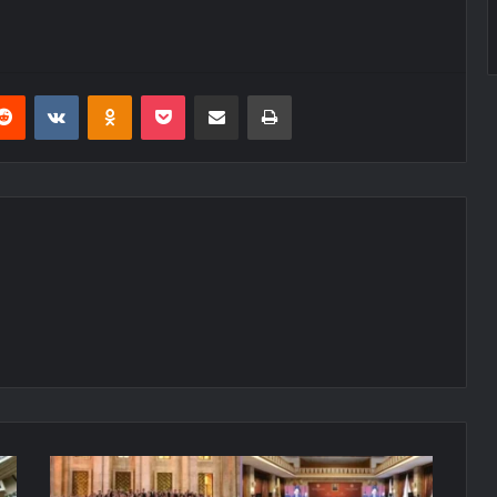
erest
Reddit
VKontakte
Odnoklassniki
Pocket
E-Posta ile paylaş
Yazdır