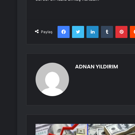
Facebook
Twitter
LinkedIn
Tumblr
Pint
Paylaş
ADNAN YILDIRIM