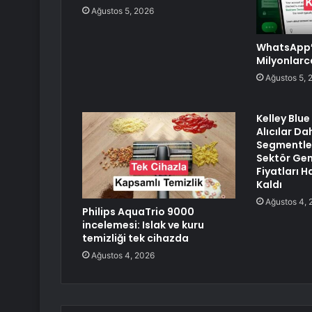
Ağustos 5, 2026
WhatsApp’t
Milyonlarc
Ağustos 5, 
Kelley Blu
Alıcılar Da
Segmentler
Sektör Gen
Fiyatları H
Kaldı
Ağustos 4, 
Philips AquaTrio 9000
incelemesi: Islak ve kuru
temizliği tek cihazda
Ağustos 4, 2026