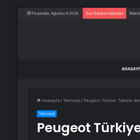
Manis
Perşembe, Ağustos 6 2026
Son Dakika Haberleri
ANASAY
Anasayfa
/
Teknoloji
/
Peugeot Türkiye: Talepte da
Teknoloji
Peugeot Türkiy