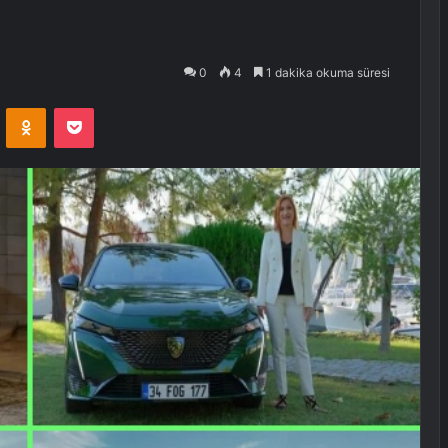
0
4
1 dakika okuma süresi
VKontakte
Odnoklassniki
Pocket