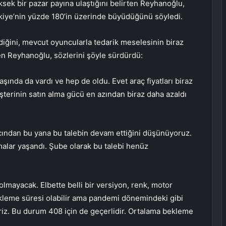
ek bir pazar payına ulaştığını belirten Reyhanoğlu,
iye’nin yüzde 180’in üzerinde büyüdüğünü söyledi.
diğini, mevcut oyuncularla tedarik meselesinin biraz
rten Reyhanoğlu, sözlerini şöyle sürdürdü:
şında da vardı ve hep de oldu. Evet araç fiyatları biraz
 müşterinin satın alma gücü en azından biraz daha azaldı
cından bu yana bu talebin devam ettiğini düşünüyoruz.
malar yaşandı. Şube olarak bu talebi henüz
olmayacak. Elbette belli bir versiyon, renk, motor
bekleme süresi olabilir ama pandemi dönemindeki gibi
riz. Bu durum 408 için de geçerlidir. Ortalama bekleme