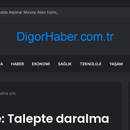
a’da Akpınar Mesire Alanı hizmete açılıyor
FA
HABER
EKONOMI
SAĞLIK
TEKNOLOJI
YAŞAM
ralma yok
e: Talepte daralma