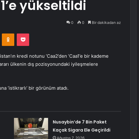
’e yükseltildi
0
0
Bir dakikadan az
VKontakte
Odnoklassniki
Pocket
tan’ın kredi notunu ’Caa2’den ’Caa1’e bir kademe
ararı ülkenin dış pozisyonundaki iyileşmelere
a ’istikrarlı’ bir görünüm atadı.
Nusaybin’de 7 Bin Paket
Kaçak Sigara Ele Geçirildi
Ağustos 7, 2026