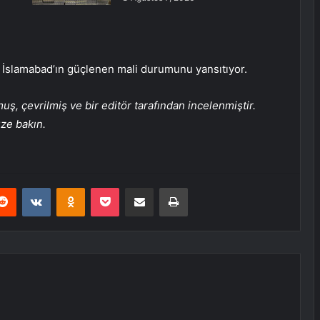
 İslamabad’ın güçlenen mali durumunu yansıtıyor.
, çevrilmiş ve bir editör tarafından incelenmiştir.
üze bakın.
erest
Reddit
VKontakte
Odnoklassniki
Pocket
E-Posta ile paylaş
Yazdır