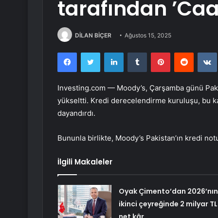
tarafından ’Caa1
DİLAN BİÇER
Ağustos 15, 2025
Facebook
Twitter
LinkedIn
Tumblr
Pinterest
Reddit
Investing.com — Moody’s, Çarşamba günü Pakis
yükseltti. Kredi derecelendirme kuruluşu, bu k
dayandırdı.
Bununla birlikte, Moody’s Pakistan’ın kredi notun
İlgili Makaleler
Oyak Çimento’dan 2026’nın
ikinci çeyreğinde 2 milyar TL
net kâr