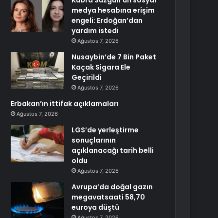
Kübra Süzgün’ün sosyal
medya hesabına erişim
engeli: Erdoğan’dan
yardım istedi
Ağustos 7, 2026
Nusaybin’de 7 Bin Paket
Kaçak Sigara Ele
Geçirildi
Ağustos 7, 2026
Erbakan’ın ittifak açıklamaları
Ağustos 7, 2026
LGS’de yerleştirme
sonuçlarının
açıklanacağı tarih belli
oldu
Ağustos 7, 2026
Avrupa’da doğal gazın
megavatsaati 58,70
euroya düştü
Ağustos 7, 2026