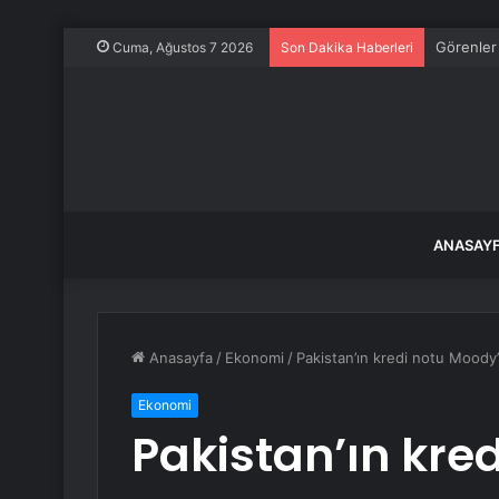
Görenler 
Cuma, Ağustos 7 2026
Son Dakika Haberleri
ANASAY
Anasayfa
/
Ekonomi
/
Pakistan’ın kredi notu Moody’s
Ekonomi
Pakistan’ın kre