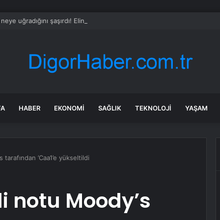
neye uğradığını şaşırdı! Elindeki kürekle plajda oturanlara saldırdı
FA
HABER
EKONOMI
SAĞLIK
TEKNOLOJI
YAŞAM
 tarafından ’Caa1’e yükseltildi
di notu Moody’s