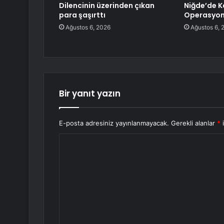
Dilencinin üzerinden çıkan
Niğde’de K
para şaşırttı
Operasyo
Ağustos 6, 2026
Ağustos 6, 
Bir yanıt yazın
E-posta adresiniz yayınlanmayacak.
Gerekli alanlar
*
i
Y
o
r
u
m
*