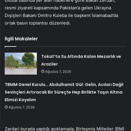
Ulusal basında yer alan haberlere göre Bakan Zerdari,
resmi ziyareti kapsamında Pakistan’a gelen Ukrayna
Dışişleri Bakanı Dmitro Kuleba ile başkent İslamabad’da
ortak basın toplantısı düzenledi.
İlgili Makaleler
Tokat’ta Su Altında Kalan Mezarlık ve
Araziler
Ağustos 7, 2026
TBMM Genel Kurulu… Abdulhamit Gül: Gelin, Acıları Değil
Sevinçleri Artıracak Bir Süreçte Hep Birlikte Taşın Altına
Elimizi Koyalım
Ağustos 7, 2026
Zardari burada yaptığı açıklamada, Birleşmiş Milletler (BM)