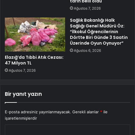
tarih belli oldu
Ağustos 7, 2026
Sağlık Bakanlığı Halk
Sağlığı Genel Müdürü Öz:
“İlkokul Öğrencilerinin
Dörtte Biri Günde 3 Saatin
Üzerinde Oyun Oynuyor”
Ağustos 6, 2026
Elazığ’da Tıbbi Atık Cezası:
47 Milyon TL
Ağustos 7, 2026
Bir yanıt yazın
E-posta adresiniz yayınlanmayacak.
Gerekli alanlar
*
ile
işaretlenmişlerdir
Y