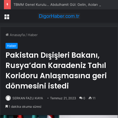
TBMM Genel Kurulu… Abdulhamit Gül: Gelin, Acıları Değil Sevinçleri Artıracak Bir Süreçte Hep Birlikte Taşın Altına Elimizi Koyalım
Menü
Anasayfa
/
Haber
Haber
Pakistan Dışişleri Bakanı,
Rusya’dan Karadeniz Tahıl
Koridoru Anlaşmasına geri
dönmesini istedi
SERKAN FAZLI KAYA
Temmuz 21, 2023
0
11
1 dakika okuma süresi