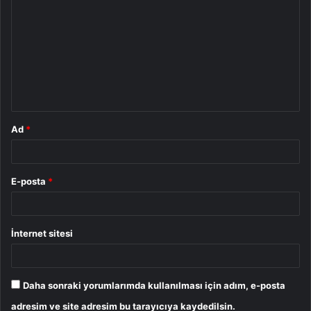
o
r
u
m
*
Ad
*
E-posta
*
İnternet sitesi
Daha sonraki yorumlarımda kullanılması için adım, e-posta
adresim ve site adresim bu tarayıcıya kaydedilsin.