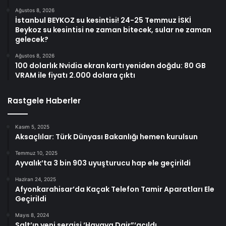
Ağustos 8, 2026
İstanbul BEYKOZ su kesintisi! 24-25 Temmuz İSKİ
Beykoz su kesintisi ne zaman bitecek, sular ne zaman
gelecek?
Ağustos 8, 2026
100 dolarlık Nvidia ekran kartı yeniden doğdu: 80 GB
VRAM ile fiyatı 2.000 dolara çıktı
Rastgele Haberler
Kasım 5, 2025
Aksaçlılar: Türk Dünyası Bakanlığı hemen kurulsun
Temmuz 10, 2025
Ayvalık’ta 3 bin 903 uyuşturucu hap ele geçirildi
Haziran 24, 2025
Afyonkarahisar’da Kaçak Telefon Tamir Aparatları Ele
Geçirildi
Mayıs 8, 2024
Salt’ın yeni sergisi ‘Havaya Dair”‘açıldı