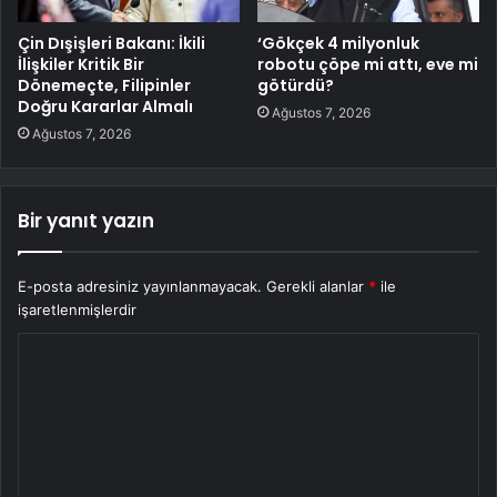
Çin Dışişleri Bakanı: İkili
‘Gökçek 4 milyonluk
İlişkiler Kritik Bir
robotu çöpe mi attı, eve mi
Dönemeçte, Filipinler
götürdü?
Doğru Kararlar Almalı
Ağustos 7, 2026
Ağustos 7, 2026
Bir yanıt yazın
E-posta adresiniz yayınlanmayacak.
Gerekli alanlar
*
ile
işaretlenmişlerdir
Y
o
r
u
m