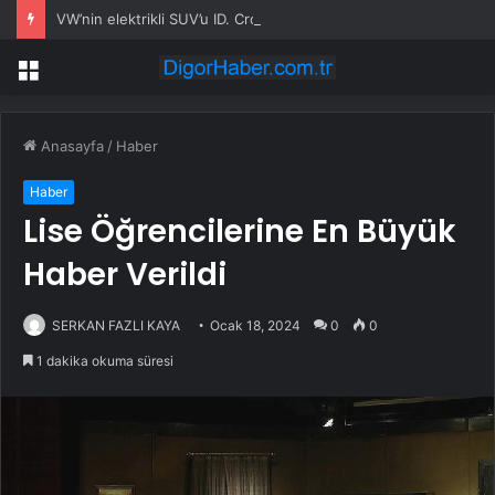
VW’nin elektrikli SUV’u ID. Cross siparişe açıldı
Menü
Anasayfa
/
Haber
Haber
Lise Öğrencilerine En Büyük
Haber Verildi
SERKAN FAZLI KAYA
Ocak 18, 2024
0
0
1 dakika okuma süresi