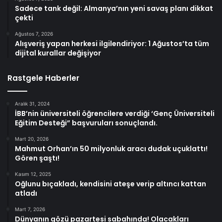
Sadece tank değil: Almanya’nın yeni savaş planı dikkat
çekti
Ağustos 7, 2026
Alışveriş yapan herkesi ilgilendiriyor: 1 Ağustos’ta tüm
dijital kurallar değişiyor
Rastgele Haberler
Aralık 31, 2024
İBB’nin üniversiteli öğrencilere verdiği ‘Genç Üniversiteli
Eğitim Desteği” başvuruları sonuçlandı.
Mart 20, 2026
Mahmut Orhan’ın 50 milyonluk aracı dudak uçuklattı!
Gören şaştı!
Kasım 12, 2025
Oğlunu bıçakladı, kendisini ateşe verip altıncı kattan
atladı
Mart 7, 2026
Dünyanın gözü pazartesi sabahında! Olacakları