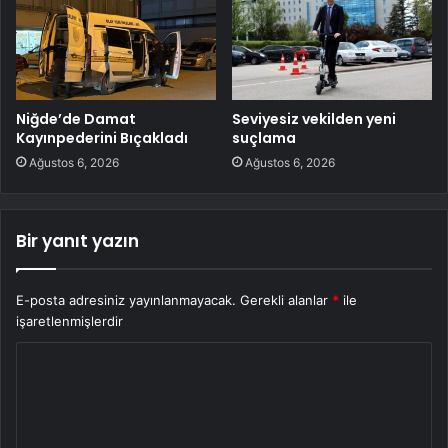
Niğde’de Damat
Seviyesiz vekilden yeni
Kayınpederini Bıçakladı
suçlama
Ağustos 6, 2026
Ağustos 6, 2026
Bir yanıt yazın
E-posta adresiniz yayınlanmayacak.
Gerekli alanlar
*
ile
işaretlenmişlerdir
Y
o
r
u