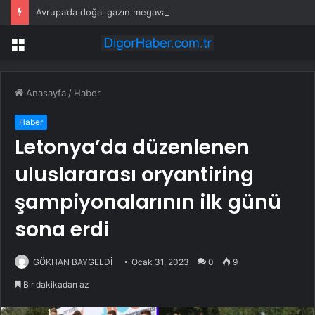
Avrupa’da doğal gazın megavatsaati 58,70 euroya düştü
Menü
Anasayfa
/
Haber
Haber
Letonya’da düzenlenen
uluslararası oryantiring
şampiyonalarının ilk günü
sona erdi
GÖKHAN BAYGELDİ
Ocak 31, 2023
0
9
Bir dakikadan az