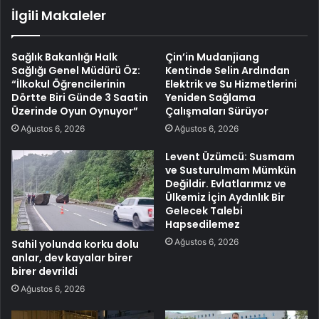
İlgili Makaleler
Sağlık Bakanlığı Halk
Çin’in Mudanjiang
Sağlığı Genel Müdürü Öz:
Kentinde Selin Ardından
“İlkokul Öğrencilerinin
Elektrik ve Su Hizmetlerini
Dörtte Biri Günde 3 Saatin
Yeniden Sağlama
Üzerinde Oyun Oynuyor”
Çalışmaları Sürüyor
Ağustos 6, 2026
Ağustos 6, 2026
Levent Üzümcü: Susmam
ve Susturulmam Mümkün
Değildir. Evlatlarımız ve
Ülkemiz İçin Aydınlık Bir
Gelecek Talebi
Hapsedilemez
Ağustos 6, 2026
Sahil yolunda korku dolu
anlar, dev kayalar birer
birer devrildi
Ağustos 6, 2026