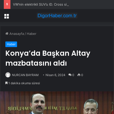
VW’nin elektrikli SUV’u ID. Cross siparişe açıldı
Menü
Anasayfa
/
Haber
Haber
Konya’da Başkan Altay
mazbatasını aldı
NURCAN BAYRAM
Nisan 6, 2024
0
0
1 dakika okuma süresi