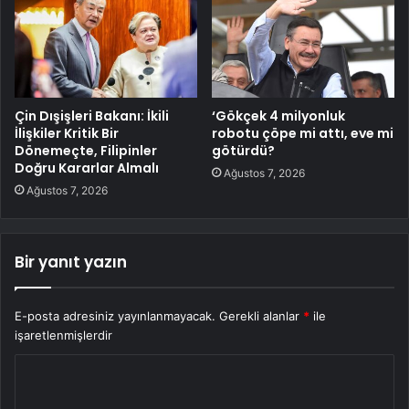
Çin Dışişleri Bakanı: İkili
‘Gökçek 4 milyonluk
İlişkiler Kritik Bir
robotu çöpe mi attı, eve mi
Dönemeçte, Filipinler
götürdü?
Doğru Kararlar Almalı
Ağustos 7, 2026
Ağustos 7, 2026
Bir yanıt yazın
E-posta adresiniz yayınlanmayacak.
Gerekli alanlar
*
ile
işaretlenmişlerdir
Y
o