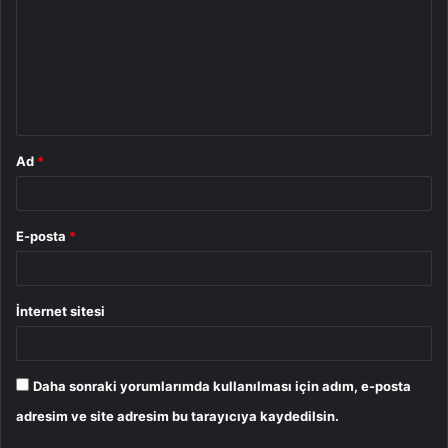
r
u
m
*
Ad
*
E-posta
*
İnternet sitesi
Daha sonraki yorumlarımda kullanılması için adım, e-posta
adresim ve site adresim bu tarayıcıya kaydedilsin.