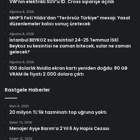
VW’nin elektrikli SUV’u ID. Cross siparişe açıldı
Ağustos 8, 2026
MHP’li Feti Yıldız’dan “Terörsüz Türkiye” mesajı: Yasal
düzenlemeler kalıcı sonuç üretecek
Ağustos 8, 2026
İstanbul BEYKOZ su kesintisi! 24-25 Temmuz İSKİ
Beykoz su kesintisi ne zaman bitecek, sular ne zaman
gelecek?
Ağustos 8, 2026
100 dolarlık Nvidia ekran kartı yeniden doğdu: 80 GB
VRAM ile fiyatı 2.000 dolara çıktı
Rastgele Haberler
Mart 6, 2025
20 milyon TL’lik tazminatı top uğruna yaktı
Şubat 13, 2026
Menajer Ayşe Barım’a 2 Yıl 6 Ay Hapis Cezası
Kasım 12, 2023