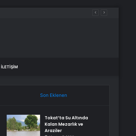
üreçte Hep Birlikte Taşın Altına Elimizi Koyalım
İLETIŞIM
Son Eklenen
Tokat’ta Su Altında
Kalan Mezarlık ve
Araziler