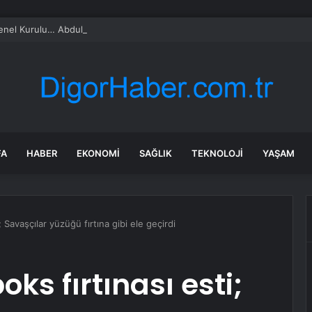
l Kurulu… Abdulhamit Gül: Gelin, Acıları Değil Sevinçleri Artıracak Bir S
FA
HABER
EKONOMI
SAĞLIK
TEKNOLOJI
YAŞAM
; Savaşçılar yüzüğü fırtına gibi ele geçirdi
ks fırtınası esti;