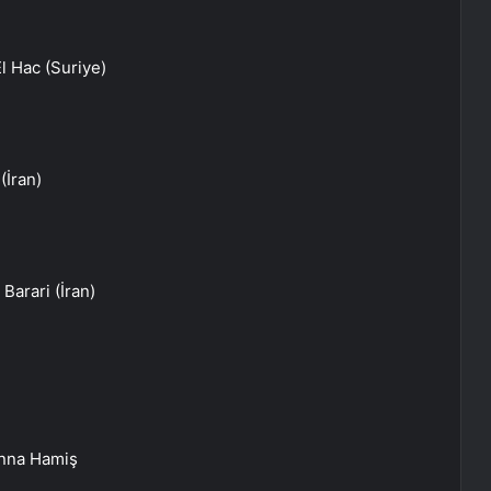
l Hac (Suriye)
(İran)
arari (İran)
inna Hamiş