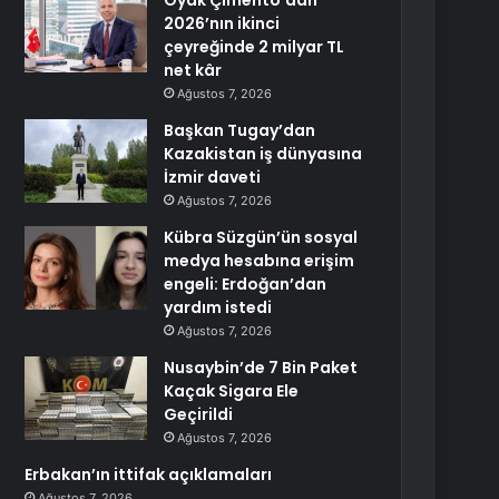
Oyak Çimento’dan
2026’nın ikinci
çeyreğinde 2 milyar TL
net kâr
Ağustos 7, 2026
Başkan Tugay’dan
Kazakistan iş dünyasına
İzmir daveti
Ağustos 7, 2026
Kübra Süzgün’ün sosyal
medya hesabına erişim
engeli: Erdoğan’dan
yardım istedi
Ağustos 7, 2026
Nusaybin’de 7 Bin Paket
Kaçak Sigara Ele
Geçirildi
Ağustos 7, 2026
Erbakan’ın ittifak açıklamaları
Ağustos 7, 2026