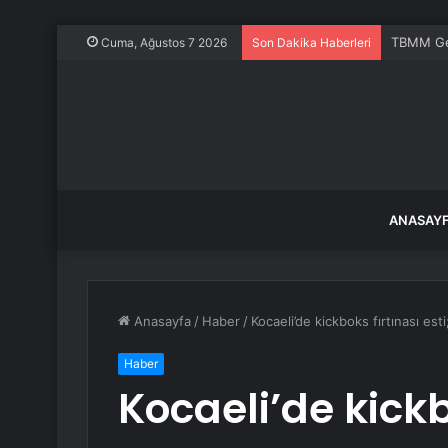
TBMM Gene
Cuma, Ağustos 7 2026
Son Dakika Haberleri
ANASAY
Anasayfa
/
Haber
/
Kocaeli’de kickboks fırtınası esti
Haber
Kocaeli’de kickbo