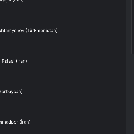
Tohtamyshov (Türkmenistan)
Rajaei (İran)
Azerbaycan)
ammadpor (İran)