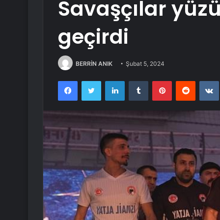
Savaşçılar yüzüğ
geçirdi
BERRİN ANIK
Şubat 5, 2024
Facebook
Twitter
LinkedIn
Tumblr
Pinterest
Reddit