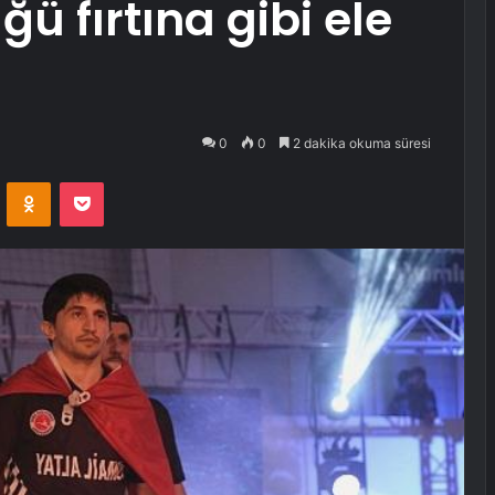
ü fırtına gibi ele
0
0
2 dakika okuma süresi
VKontakte
Odnoklassniki
Pocket