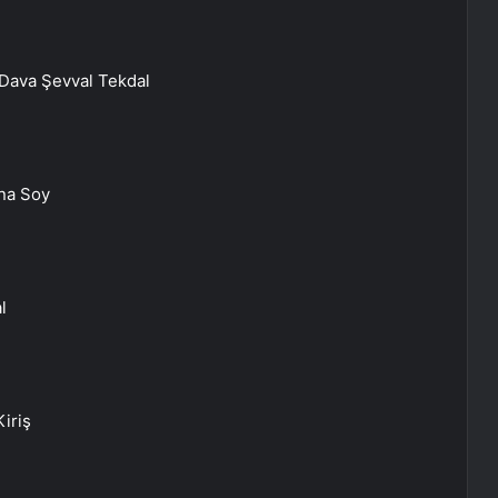
Dava Şevval Tekdal
na Soy
l
iriş