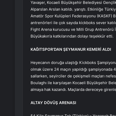
Yavaşer, Kocaeli Büyükşehir Belediyesi Gençl
Alparslan Arslan katıldı. yarıştı. Etkinliğe Tü
Amatör Spor Kulüpleri Federasyonu (KASKF) Baş
antrenörleri ile çok sayıda kickboks sever katı
Fight Arena kurucusu ve Milli Grup Antrenörü İ
Büyükakın’a katkılarından dolayı teşekkür etti.
KAĞITSPOR’DAN ŞEYMANUR KEMERİ ALDI
Heyecanın doruğa ulaştığı Kickboks Şampiyonası
olmak üzere 24 maçın yapıldığı şampiyonada 48
sallarken, seyirciler de çekişmeli maçları nefesl
Boulaghı ile karşılaşan Kocaeli Büyükşehir Be
almaya hak kazandı. Maçlarda dereceye girenlere
ALTAY DÖVÜŞ ARENASI
54 Kilo Şeymanur Tok (Türkiye) – Yeganeh Boul