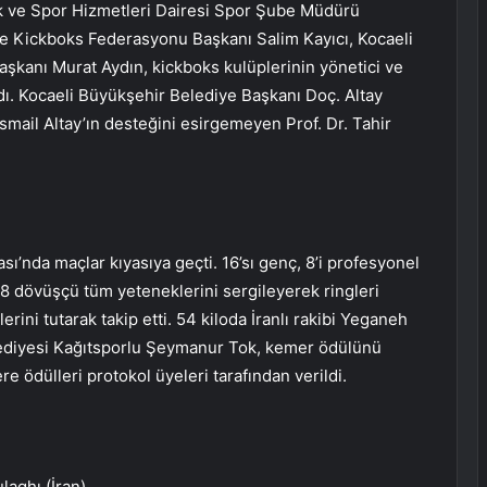
ik ve Spor Hizmetleri Dairesi Spor Şube Müdürü
rkiye Kickboks Federasyonu Başkanı Salim Kayıcı, Kocaeli
kanı Murat Aydın, kickboks kulüplerinin yönetici ve
ldı. Kocaeli Büyükşehir Belediye Başkanı Doç. Altay
smail Altay’ın desteğini esirgemeyen Prof. Dr. Tahir
’nda maçlar kıyasıya geçti. 16’sı genç, 8’i profesyonel
 dövüşçü tüm yeteneklerini sergileyerek ringleri
erini tutarak takip etti. 54 kiloda İranlı rakibi Yeganeh
lediyesi Kağıtsporlu Şeymanur Tok, kemer ödülünü
 ödülleri protokol üyeleri tarafından verildi.
aghı (İran)