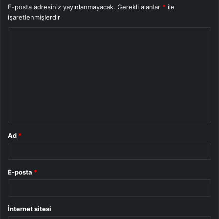
E-posta adresiniz yayınlanmayacak.
Gerekli alanlar
*
ile
işaretlenmişlerdir
Y
o
r
u
m
*
Ad
*
E-posta
*
İnternet sitesi