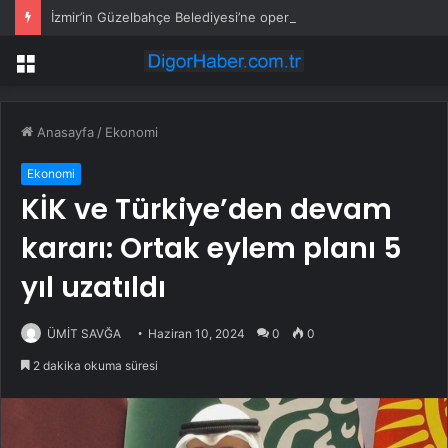
İzmir’in Güzelbahçe Belediyesi’ne operasyon! CHP’li Başkan Mustafa Günay dahil, çok sayıda gözaltı var
Menü
Anasayfa
/
Ekonomi
Ekonomi
KİK ve Türkiye’den devam
kararı: Ortak eylem planı 5
yıl uzatıldı
ÜMİT SAVĞA
Haziran 10, 2024
0
0
2 dakika okuma süresi