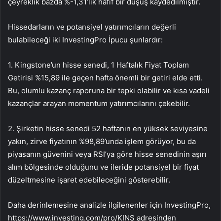
çeyreklik bazda %-1,31’lik hafif bir düşüş kaydedilmiştir.
Hissedarların ve potansiyel yatırımcıların değerli
bulabileceği iki InvestingPro İpucu şunlardır:
1. Kingstone’un hisse senedi, 1 Haftalık Fiyat Toplam
Getirisi %15,89 ile geçen hafta önemli bir getiri elde etti.
Bu, olumlu kazanç raporuna bir tepki olabilir ve kısa vadeli
kazançlar arayan momentum yatırımcılarını çekebilir.
2. Şirketin hisse senedi 52 haftanın en yüksek seviyesine
yakın, zirve fiyatının %98,89’unda işlem görüyor, bu da
piyasanın güvenini veya RSI’ya göre hisse senedinin aşırı
alım bölgesinde olduğunu ve ileride potansiyel bir fiyat
düzeltmesine işaret edebileceğini gösterebilir.
Daha derinlemesine analizle ilgilenenler için InvestingPro,
https://www.investing.com/pro/KINS adresinden