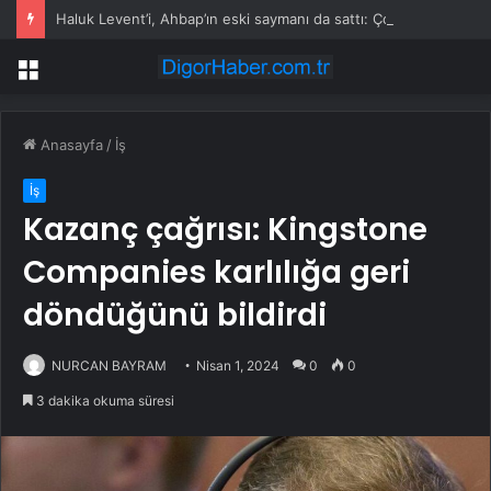
Haluk Levent’i, Ahbap’ın eski saymanı da sattı: Çok esaslı kavgalar ettik
Menü
Anasayfa
/
İş
İş
Kazanç çağrısı: Kingstone
Companies karlılığa geri
döndüğünü bildirdi
NURCAN BAYRAM
Nisan 1, 2024
0
0
3 dakika okuma süresi