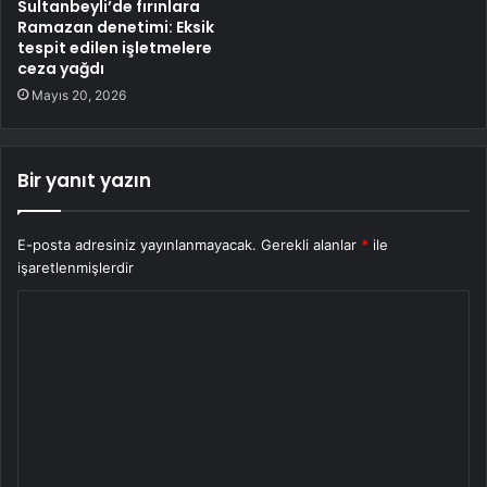
Sultanbeyli’de fırınlara
Ramazan denetimi: Eksik
tespit edilen işletmelere
ceza yağdı
Mayıs 20, 2026
Bir yanıt yazın
E-posta adresiniz yayınlanmayacak.
Gerekli alanlar
*
ile
işaretlenmişlerdir
Y
o
r
u
m
*