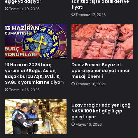
eşiğe yaklaşıyor
tanıtıldı: İşte özellikleri ve
fiyatı
Temmuz 19, 2026
Temmuz 17, 2026
13 Haziran 2026 burç
Deniz Eresen: Beyaz et
yorumları! Boğa, Aslan,
operasyonunda yatırımcı
Başak burcu AŞK, EVLİLİK,
mesajı önemli
SAĞLIK yorumları ne diyor?
Temmuz 16, 2026
Temmuz 16, 2026
Uzay araçlarında yeni çağ:
NASA 100 kat güçlü çip
geliştiriyor
Mayıs 16, 2026