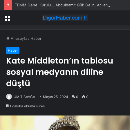
TBMM Genel Kurulu… Abdulhamit Gül: Gelin, Acıları Değil Sevinçleri Artıracak Bir Süreçte Hep Birlikte Taşın Altına Elimizi Koyalım
Menü
Anasayfa
/
Haber
Haber
Kate Middleton’ın tablosu
sosyal medyanın diline
düştü
ÜMİT SAVĞA
Mayıs 25, 2024
0
0
1 dakika okuma süresi