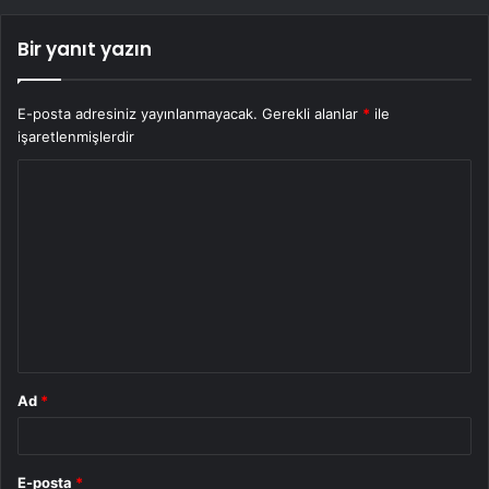
Bir yanıt yazın
E-posta adresiniz yayınlanmayacak.
Gerekli alanlar
*
ile
işaretlenmişlerdir
Y
o
r
u
m
*
Ad
*
E-posta
*