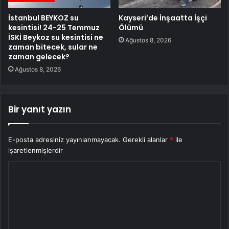
İstanbul BEYKOZ su
Kayseri’de İnşaatta İşçi
kesintisi! 24-25 Temmuz
Ölümü
İSKİ Beykoz su kesintisi ne
Ağustos 8, 2026
zaman bitecek, sular ne
zaman gelecek?
Ağustos 8, 2026
Bir yanıt yazın
E-posta adresiniz yayınlanmayacak.
Gerekli alanlar
*
ile
işaretlenmişlerdir
Y
o
r
u