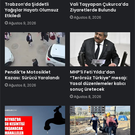
Trabzon’da Şiddetli
Vali Taşyapan Çukurca’da
Yağışlar Hayatı Olumsuz
Ziyaretlerde Bulundu
Etkiledi
Ağustos 8, 2026
Ağustos 9, 2026
Pendik’te Motosiklet
MHP’li Feti Yıldız’dan
Kazası: Sürücü Yaralandı
“Terörsüz Türkiye” mesajı:
Yasal düzenlemeler kalıcı
Ağustos 8, 2026
sonuç üretecek
Ağustos 8, 2026