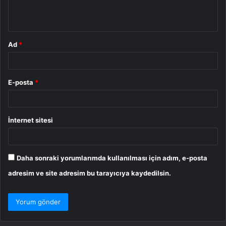
m
*
Ad
*
E-posta
*
İnternet sitesi
Daha sonraki yorumlarımda kullanılması için adım, e-posta
adresim ve site adresim bu tarayıcıya kaydedilsin.