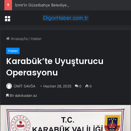
İzmir’in Güzelbahçe Belediyesi’ne operasyon! CHP’li Başkan Mustafa Günay dahil, çok sayıda gözaltı var
Menü
Anasayfa
/
Haber
Haber
Karabük’te Uyuşturucu
Operasyonu
ÜMİT SAVĞA
Haziran 28, 2025
0
0
Bir dakikadan az