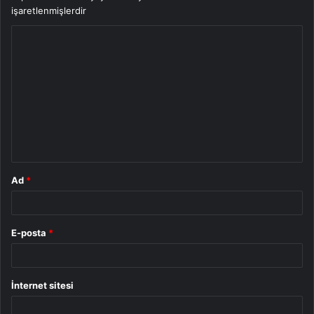
işaretlenmişlerdir
Y
o
r
u
m
*
Ad
*
E-posta
*
İnternet sitesi