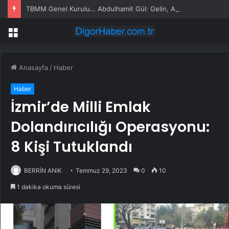
TBMM Genel Kurulu… Abdulhamit Gül: Gelin, Acıları Değil Sevinçleri Artıracak Bir Süreçte Hep Birlikte Taşın Altına Elimizi Koyalım
Menü
Anasayfa
/
Haber
Haber
İzmir’de Milli Emlak
Dolandırıcılığı Operasyonu:
8 Kişi Tutuklandı
BERRİN ANIK
Temmuz 29, 2023
0
10
1 dakika okuma süresi