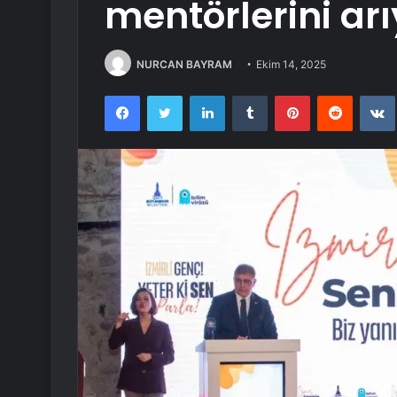
mentörlerini arı
NURCAN BAYRAM
Ekim 14, 2025
Facebook
Twitter
LinkedIn
Tumblr
Pinterest
Reddit