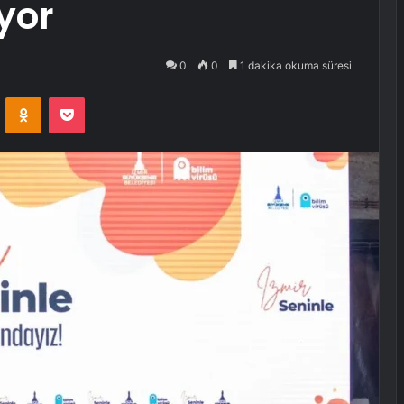
yor
0
0
1 dakika okuma süresi
VKontakte
Odnoklassniki
Pocket