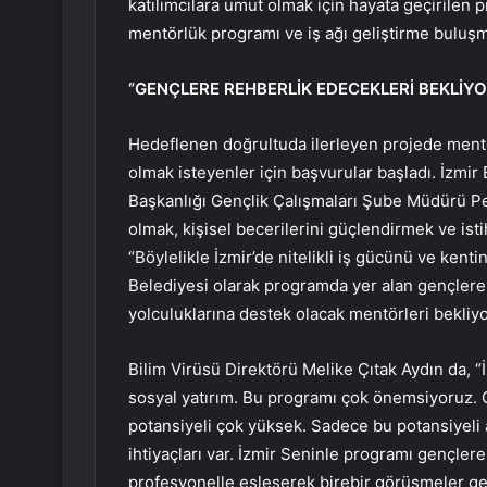
katılımcılara umut olmak için hayata geçirilen
mentörlük programı ve iş ağı geliştirme buluşma
“GENÇLERE REHBERLİK EDECEKLERİ BEKLİY
Hedeflenen doğrultuda ilerleyen projede ment
olmak isteyenler için başvurular başladı. İzmir
Başkanlığı Gençlik Çalışmaları Şube Müdürü Pel
olmak, kişisel becerilerini güçlendirmek ve ist
“Böylelikle İzmir’de nitelikli iş gücünü ve kent
Belediyesi olarak programda yer alan gençlere 
yolculuklarına destek olacak mentörleri bekliyor
Bilim Virüsü Direktörü Melike Çıtak Aydın da, “
sosyal yatırım. Bu programı çok önemsiyoruz. 
potansiyeli çok yüksek. Sadece bu potansiyeli
ihtiyaçları var. İzmir Seninle programı gençlere 
profesyonelle eşleşerek birebir görüşmeler g