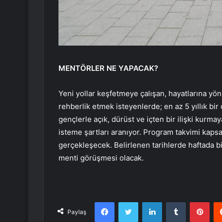
MENTÖRLER NE YAPACAK?
Yeni yollar keşfetmeye çalışan, hayatlarına yö
rehberlik etmek isteyenlerde; en az 5 yıllık bi
gençlerle açık, dürüst ve içten bir ilişki kurm
isteme şartları aranıyor. Program takvimi kap
gerçekleşecek. Belirlenen tarihlerde haftada b
menti görüşmesi olacak.
Facebook
Twitter
LinkedIn
Tumblr
Pint
Paylaş