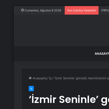
VW’ni
Cumartesi, Ağustos 8 2026
Son Dakika Haberleri
ANASAY
Anasayfa
/
İş
/
‘İzmir Seninle’ gönüllü mentörlerini a
İş
‘İzmir Seninle’ 