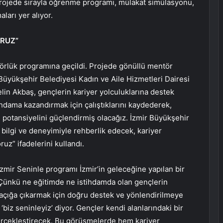
 projede sırayla öğrenme programı, mülakat simülasyonu,
ları yer alıyor.
ORUZ”
örlük programına geçildi. Projede gönüllü mentör
 Büyükşehir Belediyesi Kadın ve Aile Hizmetleri Dairesi
in Akbaş, gençlerin kariyer yolculuklarına destek
ihdama kazandırmak için çalıştıklarını kaydederek,
in potansiyelini güçlendirmiş olacağız. İzmir Büyükşehir
bilgi ve deneyimiyle rehberlik edecek, kariyer
uz” ifadelerini kullandı.
İzmir Seninle programı İzmir’in geleceğine yapılan bir
Çünkü ne eğitimde ne istihdamda olan gençlerin
 açığa çıkarmak için doğru destek ve yönlendirilmeye
‘biz seninleyiz’ diyor. Gençler kendi alanlarındaki bir
erçekleştirecek. Bu görüşmelerde hem kariyer