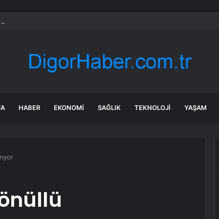
n elektrikli SUV’u ID. Cross siparişe açıldı
FA
HABER
EKONOMI
SAĞLIK
TEKNOLOJI
YAŞAM
rıyor
gönüllü