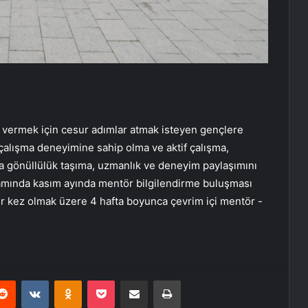
n vermek için cesur adımlar atmak isteyen gençlere
r çalışma deneyimine sahip olma ve aktif çalışma,
aya gönüllülük taşıma, uzmanlık ve deneyim paylaşımını
samında kasım ayında mentör bilgilendirme buluşması
ir kez olmak üzere 4 hafta boyunca çevrim içi mentör -
erest
Reddit
VKontakte
Odnoklassniki
Pocket
E-Posta ile paylaş
Yazdır