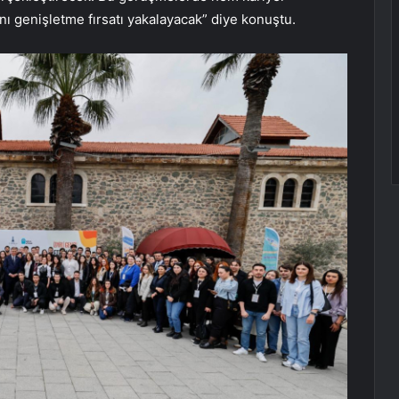
nı genişletme fırsatı yakalayacak” diye konuştu.