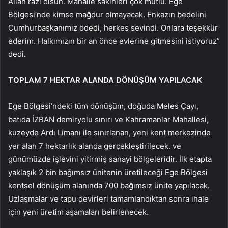
Allah razı olsun. Mahalle sakinleri çok mutlu. Ege
Bölgesi’nde kimse mağdur olmayacak. Enkazın bedelini
Cumhurbaşkanımız ödedi, herkes sevindi. Onlara teşekkür
ederim. Halkımızın bir an önce evlerine gitmesini istiyoruz”
dedi.
TOPLAM 7 HEKTAR ALANDA DÖNÜŞÜM YAPILACAK
Ege Bölgesi’ndeki tüm dönüşüm, doğuda Meles Çayı,
batıda İZBAN demiryolu sınırı ve Kahramanlar Mahallesi,
kuzeyde Ardı Limanı ile sınırlanan, yeni kent merkezinde
yer alan 7 hektarlık alanda gerçekleştirilecek. ve
günümüzde işlevini yitirmiş sanayi bölgeleridir. İlk etapta
yaklaşık 2 bin bağımsız ünitenin üretileceği Ege Bölgesi
kentsel dönüşüm alanında 700 bağımsız ünite yapılacak.
Uzlaşmalar ve tapu devirleri tamamlandıktan sonra ihale
için yeni üretim aşamaları belirlenecek.