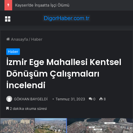
Kayseri’de İnşaatta İşçi Ölümü
Menü
Anasayfa
/
Haber
Haber
İzmir Ege Mahallesi Kentsel
Dönüşüm Çalışmaları
İncelendi
GÖKHAN BAYGELDİ
Temmuz 31, 2023
0
8
2 dakika okuma süresi