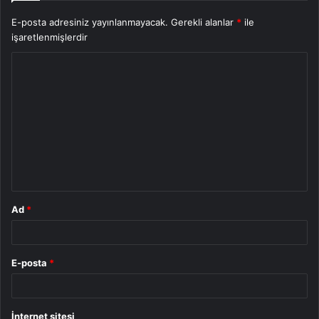
E-posta adresiniz yayınlanmayacak.
Gerekli alanlar
*
ile
işaretlenmişlerdir
Y
o
r
u
m
*
Ad
*
E-posta
*
İnternet sitesi