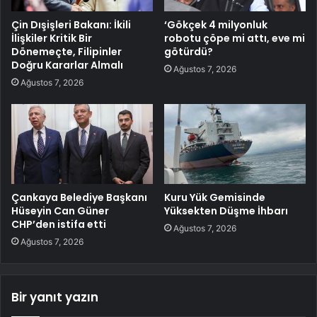
Çin Dışişleri Bakanı: İkili
‘Gökçek 4 milyonluk
İlişkiler Kritik Bir
robotu çöpe mi attı, eve mi
Dönemeçte, Filipinler
götürdü?
Doğru Kararlar Almalı
Ağustos 7, 2026
Ağustos 7, 2026
Çankaya Belediye Başkanı
Kuru Yük Gemisinde
Hüseyin Can Güner
Yüksekten Düşme İhbarı
CHP’den istifa etti
Ağustos 7, 2026
Ağustos 7, 2026
Bir yanıt yazın