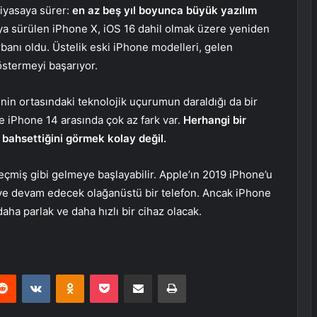
piyasaya sürer:
en az beş yıl boyunca büyük yazılım
ya sürülen iPhone X, iOS 16 dahil olmak üzere yeniden
anı oldu. Üstelik eski iPhone modelleri, gelen
östermeyi başarıyor.
nin ortasındaki teknolojik uçurumun daraldığı da bir
e iPhone 14 arasında çok az fark var.
Herhangi bir
 bahsettiğini görmek kolay değil.
eçmiş gibi gelmeye başlayabilir. Apple’ın 2019 iPhone’u
eye devam edecek olağanüstü bir telefon. Ancak iPhone
aha parlak ve daha hızlı bir cihaz olacak.
erest
Reddit
VKontakte
Odnoklassniki
Pocket
E-Posta ile paylaş
Yazdır