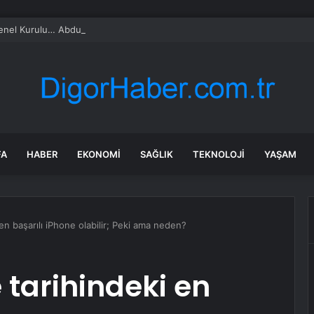
l Kurulu… Abdulhamit Gül: Gelin, Acıları Değil Sevinçleri Artıracak Bir S
FA
HABER
EKONOMI
SAĞLIK
TEKNOLOJI
YAŞAM
en başarılı iPhone olabilir; Peki ama neden?
 tarihindeki en