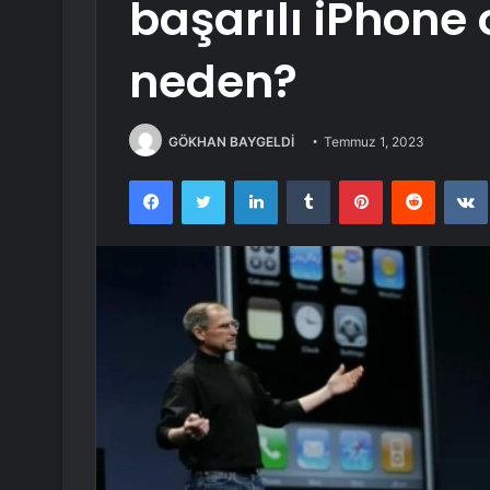
başarılı iPhone 
neden?
GÖKHAN BAYGELDİ
Temmuz 1, 2023
Facebook
Twitter
LinkedIn
Tumblr
Pinterest
Reddit