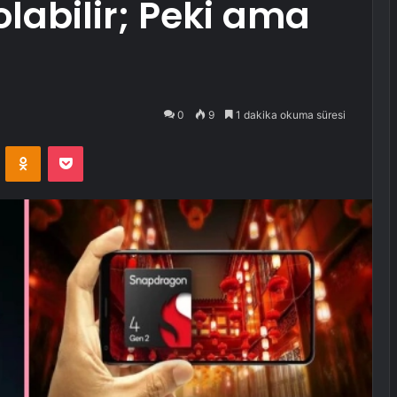
olabilir; Peki ama
0
9
1 dakika okuma süresi
VKontakte
Odnoklassniki
Pocket