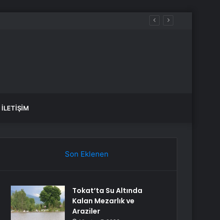
üreçte Hep Birlikte Taşın Altına Elimizi Koyalım
İLETIŞIM
Son Eklenen
Tokat’ta Su Altında
Kalan Mezarlık ve
Araziler