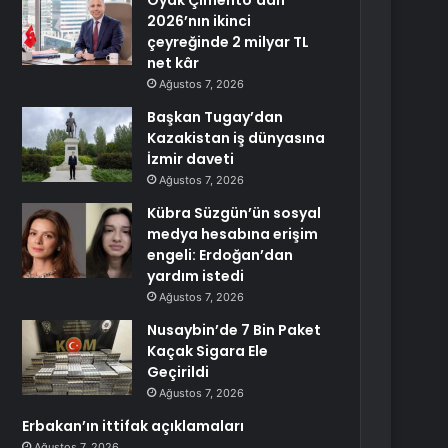
Oyak Çimento’dan
2026’nın ikinci
çeyreğinde 2 milyar TL
net kâr
Ağustos 7, 2026
Başkan Tugay’dan
Kazakistan iş dünyasına
İzmir daveti
Ağustos 7, 2026
Kübra Süzgün’ün sosyal
medya hesabına erişim
engeli: Erdoğan’dan
yardım istedi
Ağustos 7, 2026
Nusaybin’de 7 Bin Paket
Kaçak Sigara Ele
Geçirildi
Ağustos 7, 2026
Erbakan’ın ittifak açıklamaları
Ağustos 7, 2026