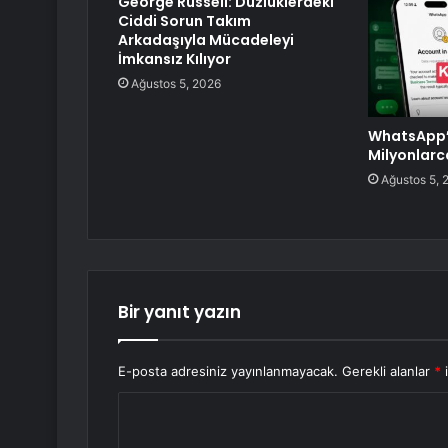
George Russell: Düzlüklerdeki
Ciddi Sorun Takım
Arkadaşıyla Mücadeleyi
İmkansız Kılıyor
Ağustos 5, 2026
WhatsApp’t
Milyonlarc
Ağustos 5, 
Bir yanıt yazın
E-posta adresiniz yayınlanmayacak.
Gerekli alanlar
*
i
Y
o