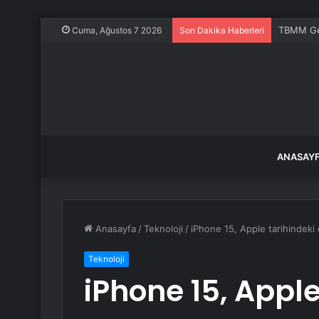
TBMM Gene
Cuma, Ağustos 7 2026
Son Dakika Haberleri
ANASAY
Anasayfa
/
Teknoloji
/
iPhone 15, Apple tarihindeki 
Teknoloji
iPhone 15, Apple