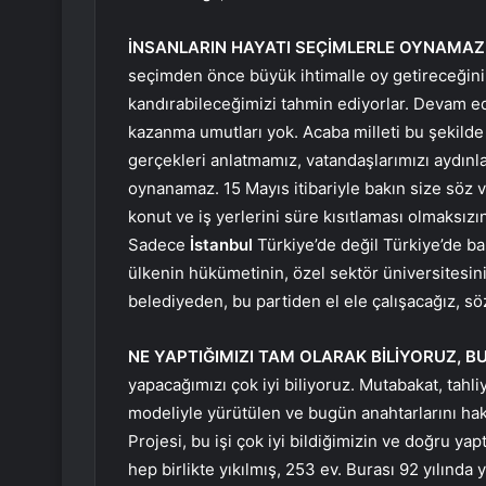
İNSANLARIN HAYATI SEÇİMLERLE OYNAMAZ
seçimden önce büyük ihtimalle oy getireceğini, 
kandırabileceğimizi tahmin ediyorlar. Devam ed
kazanma umutları yok. Acaba milleti bu şekilde ka
gerçekleri anlatmamız, vatandaşlarımızı aydınl
oynanamaz. 15 Mayıs itibariyle bakın size söz ve
konut ve iş yerlerini süre kısıtlaması olmaksızı
Sadece
İstanbul
Türkiye’de değil Türkiye’de ba
ülkenin hükümetinin, özel sektör üniversitesin
belediyeden, bu partiden el ele çalışacağız, söz
NE YAPTIĞIMIZI TAM OLARAK BİLİYORUZ, B
yapacağımızı çok iyi biliyoruz. Mutabakat, tahli
modeliyle yürütülen ve bugün anahtarlarını hak
Projesi, bu işi çok iyi bildiğimizin ve doğru yap
hep birlikte yıkılmış, 253 ev. Burası 92 yılında y