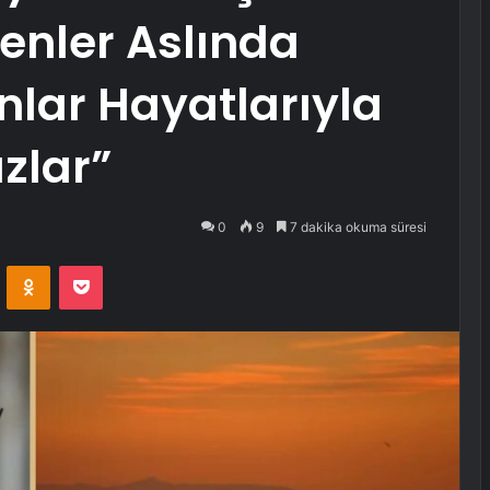
yenler Aslında
nlar Hayatlarıyla
zlar”
0
9
7 dakika okuma süresi
VKontakte
Odnoklassniki
Pocket