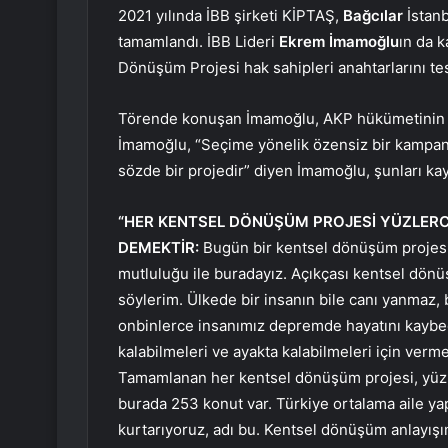
2021 yılında İBB şirketi KİPTAŞ,
Bağcılar
İstanb
tamamlandı. İBB Lideri
Ekrem İmamoğlu
ın da k
Dönüşüm Projesi hak sahipleri anahtarlarını tes
Törende konuşan İmamoğlu, AKP hükümetinin ‘Ya
İmamoğlu, “Seçime yönelik özensiz bir kampany
sözde bir projedir” diyen İmamoğlu, şunları kay
“HER KENTSEL DÖNÜŞÜM PROJESİ YÜZLERCE
DEMEKTİR:
Bugün bir kentsel dönüşüm projesi
mutluluğu ile buradayız. Açıkçası kentsel dön
söylerim. Ülkede bir insanın bile canı yanmaz
onbinlerce insanımız depremde hayatını kaybed
kalabilmeleri ve ayakta kalabilmeleri için verme
Tamamlanan her kentsel dönüşüm projesi, yüzl
burada 253 konut var. Türkiye ortalama aile yap
kurtarıyoruz, adı bu. Kentsel dönüşüm anlayış