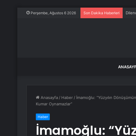
Dilen
Perşembe, Ağustos 6 2026
Son Dakika Haberleri
ANASAY
Anasayfa
/
Haber
/
İmamoğlu: “Yüzyılın Dönüşümünü 
Kumar Oynamazlar”
Haber
İmamoğlu: “Yü