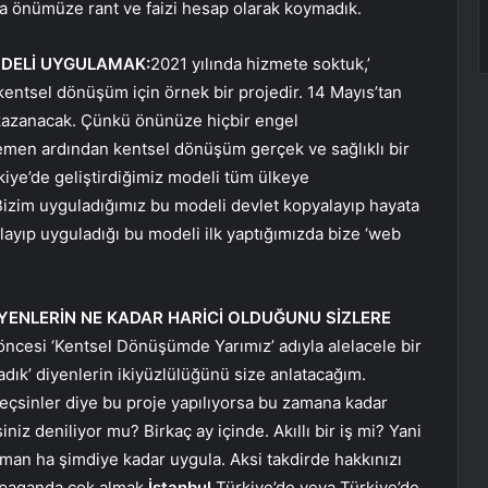
da önümüze rant ve faizi hesap olarak koymadık.
ODELİ UYGULAMAK:
2021 yılında hizmete soktuk,’
entsel dönüşüm için örnek bir projedir. 14 Mayıs’tan
kazanacak. Çünkü önünüze hiçbir engel
emen ardından kentsel dönüşüm gerçek ve sağlıklı bir
iye’de geliştirdiğimiz modeli tüm ülkeye
izim uyguladığımız bu modeli devlet kopyalayıp hayata
alayıp uyguladığı bu modeli ilk yaptığımızda bize ‘web
İYENLERİN NE KADAR HARİCİ OLDUĞUNU SİZLERE
ncesi ‘Kentsel Dönüşümde Yarımız’ adıyla alelacele bir
dık’ diyenlerin ikiyüzlülüğünü size anlatacağım.
geçsinler diye bu proje yapılıyorsa bu zamana kadar
z deniliyor mu? Birkaç ay içinde. Akıllı bir iş mi? Yani
man ha şimdiye kadar uygula. Aksi takdirde hakkınızı
opaganda çok almak
İstanbul
Türkiye’de veya Türkiye’de