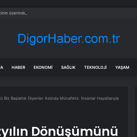
cinin üzerinden çıkan para şaşırttı
FA
HABER
EKONOMI
SAĞLIK
TEKNOLOJI
YAŞAM
Biz Başlattık Diyenler Aslında Münafıktır. İnsanlar Hayatlarıyla
zyılın Dönüşümünü