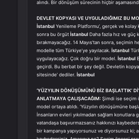
alındı. Bir dönüşüm sürecinin hiçbir aşamasın
DEVLET KOPYASI VE UYGULADIĞIMIZ BU M
İstanbul
Yenileme Platformu’, gerçek ve kolay k
sonra bu örgüt
İstanbul
Daha fazla hız ve güç 
bırakmayacağız. 14 Mayıs’tan sonra, seçimin h
modelle tüm Türkiye’ye yayılacak.
İstanbul
Türk
uygulayacağız. Çok doğru bir model.
İstanbul
B
geçirdi. Bu berbat bir şey değil. Devletin kopy
sitesinde’ dediler.
İstanbul
‘YÜZYILIN DÖNÜŞÜMÜNÜ BİZ BAŞLATTIK’ D
ANLATMAYA ÇALIŞACAĞIM:
Şimdi ise seçim ö
model ortaya atıldı. ‘Yüzyılın dönüşümüne başla
İnsanların evleri yıkılmadan sağlam konutlara 
vatandaşa başvurmazsanız hakkınızı kaybedersini
bir kampanya yapıyorsunuz ve diyorsunuz ki; a
kaybedersiniz. Amacınız ne? Seçim öncesi pr