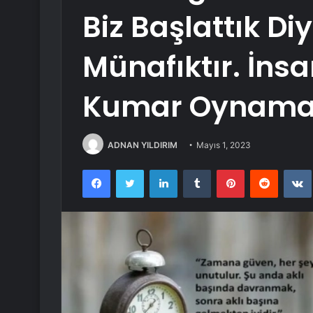
Biz Başlattık Di
Münafıktır. İnsa
Kumar Oynama
ADNAN YILDIRIM
Mayıs 1, 2023
Facebook
Twitter
LinkedIn
Tumblr
Pinterest
Reddit