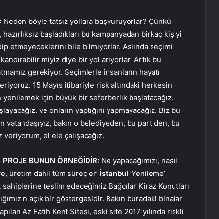
:
Neden böyle tatsız yollara başvuruyorlar? Çünkü
hazırlıksız başladıkları bu kampanyadan birkaç kişiyi
ip etmeyeceklerini bile bilmiyorlar. Aslında seçimi
ndırabilir miyiz diye bir yol arıyorlar. Artık bu
atmamız gerekiyor. Seçimlerle insanların hayatı
riyoruz. 15 Mayıs itibariyle risk altındaki herkesin
n yenilemek için büyük bir seferberlik başlatacağız.
şlayacağız. ve onların yaptığını yapmayacağız. Biz bu
in vatandaşıyız, bakın o belediyeden, bu partiden, bu
 veriyorum, el ele çalışacağız.
U PROJE BUNUN ÖRNEĞİDİR:
Ne yapacağımızı, nasıl
ye, üretim dahil tüm süreçler’
İstanbul
‘Yenileme’
 sahiplerine teslim edeceğimiz Bağcılar Kiraz Konutları
tığımızın açık bir göstergesidir. Bakın buradaki binalar
apılan Az Fatih Kent Sitesi, eski site 2017 yılında riskli