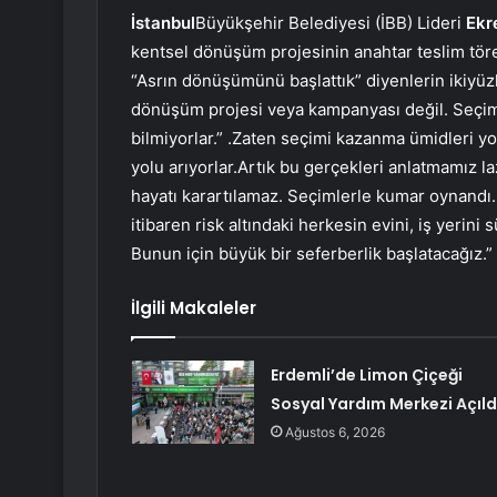
İstanbul
Büyükşehir Belediyesi (İBB) Lideri
Ekr
kentsel dönüşüm projesinin anahtar teslim tör
“Asrın dönüşümünü başlattık” diyenlerin ikiyüz
dönüşüm projesi veya kampanyası değil. Seçim
bilmiyorlar.” .Zaten seçimi kazanma ümidleri yok
yolu arıyorlar.Artık bu gerçekleri anlatmamız l
hayatı karartılamaz. Seçimlerle kumar oynandı. 
itibaren risk altındaki herkesin evini, iş yerin
Bunun için büyük bir seferberlik başlatacağız.
İlgili Makaleler
Erdemli’de Limon Çiçeği
Sosyal Yardım Merkezi Açıld
Ağustos 6, 2026