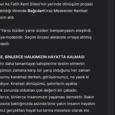
ul As Fatih Kent Sitesi’nin yerinde dönüşüm projesi
atıldığı törende
Bağcılar
Kiraz Meskenler Kentsel
lim aldı.
rısı bizden yarısı sizden’ kampanyasını eleştirdi.
a modelidir. Seçim öncesi alelacele ortaya atılmış
detti:
, BİNLERCE HALKIMIZIN HAYATTA KALMASI
ni daha tamamlayıp sahiplerine teslim etmenin
üşümün zamana karşı bir yarış olduğunu her zaman
, burnu kanamaz derken, görüyorsunuz, ne yazık ki
iyor. Knetsel dönüşümü, şehirlerin ayakta
k zorunda oldukları çok değerli bir çabadır.
erce, binlerce insanımızın yaşaması demektir. Bakın
ısına baktığınızda aslında bine yakın insanın hayatını
ımız gerçekten hayat kurtarma meselesi olarak ele