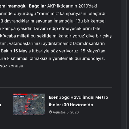
em İmamoğlu
,
Bağcılar
AKP iktidarının 2019’daki
eninde duyurduğu ‘Yarımımız’ kampanyasını eleştirdi.
lü davrandıklarını savunan İmamoğlu, “Bu bir kentsel
 kampanyasıdır. Devam edip etmeyeceklerini bile
.’Acaba milleti bu şekilde mi kandırıyoruz’ diye bir çıkış
azım, vatandaşlarımızı aydınlatmamız lazım.İnsanların
Bakın 15 Mayıs itibariyle söz veriyoruz. 15 Mayıs’tan
i süre kısıtlaması olmaksızın yenilemek durumundayız.
” söz konusu.
Esenboğa Havalimanı Metro
ı
İhalesi 30 Haziran’da
Ağustos 5, 2026