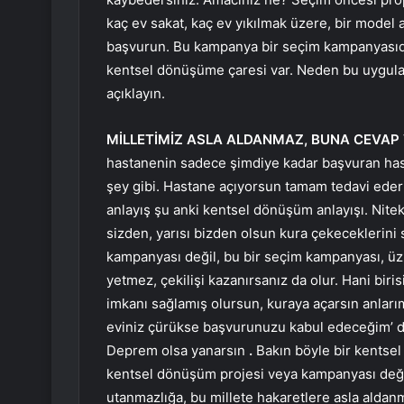
kaç ev sakat, kaç ev yıkılmak üzere, bir model an
başvurun. Bu kampanya bir seçim kampanyasıd
kentsel dönüşüme çaresi var. Neden bu uygula
açıklayın.
MİLLETİMİZ ASLA ALDANMAZ, BUNA CEVAP 
hastanenin sadece şimdiye kadar başvuran hast
şey gibi. Hastane açıyorsun tamam tedavi ede
anlayış şu anki kentsel dönüşüm anlayışı. Nite
sizden, yarısı bizden olsun kura çekeceklerini
kampanyası değil, bu bir seçim kampanyası, ü
yetmez, çekilişi kazanırsanız da olur. Hani biri
imkanı sağlamış olursun, kuraya açarsın anlar
eviniz çürükse başvurunuzu kabul edeceğim’ 
Deprem olsa yanarsın
.
Bakın böyle bir kentse
kentsel dönüşüm projesi veya kampanyası deği
utanmazlığa, bu millete hakaretlere asla aldan