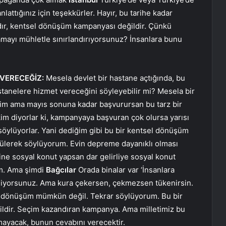
lattığınız için teşekkürler. Hayır, bu tarihe kadar
ır, kentsel dönüşüm kampanyası değildir. Çünkü
mayı mühletle sınırlandırıyorsunuz? İnsanlara bunu
VERECEĞİZ:
Mesela devlet bir hastane açtığında, bu
anelere hizmet vereceğini söyleyebilir mi? Mesela bir
rim ama mayıs sonuna kadar başvurursan bu tarz bir
kim diyorlar ki, kampanyaya başvuran çok olursa yarısı
 söylüyorlar. Yani dediğim gibi bu bir kentsel dönüşüm
zülerek söylüyorum. Evin depreme dayanıklı olması
sine sosyal konut yapsan dar gelirliye sosyal konut
ım. Ama şimdi
Bağcılar
Orada binalar var ‘İnsanlara
diyorsunuz. Ama kura çekersen, çekmezsen tükenirsin.
l dönüşüm mümkün değil. Tekrar söylüyorum. Bu bir
ldir. Seçim kazandıran kampanya. Ama milletimiz bu
mayacak, bunun cevabını verecektir.