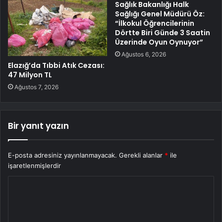
Sağlık Bakanlığı Halk
Sağlığı Genel Müdürü Öz:
“İlkokul Öğrencilerinin
Dörtte Biri Günde 3 Saatin
Üzerinde Oyun Oynuyor”
Ağustos 6, 2026
Elazığ’da Tıbbi Atık Cezası:
47 Milyon TL
Ağustos 7, 2026
Bir yanıt yazın
E-posta adresiniz yayınlanmayacak.
Gerekli alanlar
*
ile
işaretlenmişlerdir
Y
o
r