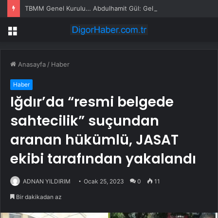
TBMM Genel Kurulu… Abdulhamit Gül: Gelin, Acıları Değil Sevinçleri Artıracak Bir Süreçte Hep Birlikte Taşın Altına Elimizi Koyalım
Menü
Anasayfa
/
Haber
Haber
Iğdır’da “resmi belgede
sahtecilik” suçundan
aranan hükümlü, JASAT
ekibi tarafından yakalandı
ADNAN YILDIRIM
Ocak 25, 2023
0
11
Bir dakikadan az