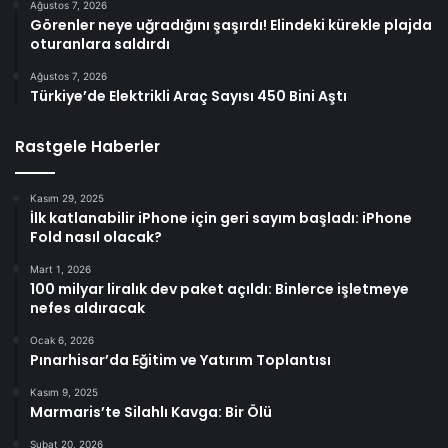
Ağustos 7, 2026
Görenler neye uğradığını şaşırdı! Elindeki kürekle plajda
oturanlara saldırdı
Ağustos 7, 2026
Türkiye’de Elektrikli Araç Sayısı 450 Bini Aştı
Rastgele Haberler
Kasım 29, 2025
İlk katlanabilir iPhone için geri sayım başladı: iPhone
Fold nasıl olacak?
Mart 1, 2026
100 milyar liralık dev paket açıldı: Binlerce işletmeye
nefes aldıracak
Ocak 6, 2026
Pınarhisar’da Eğitim ve Yatırım Toplantısı
Kasım 9, 2025
Marmaris’te Silahlı Kavga: Bir Ölü
Şubat 20, 2026