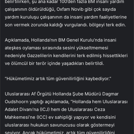
belirtilirken, şu ana kadar 100’den fazla BM insani yardım
çalışanının öldürüldüğü, Oxfam Novib gibi çok sayıda
yardım kuruluşu çalışanının da insani yardım faaliyetlerine
son vermek zorunda kaldığı vurgulandı. bölgeyi terk edin.
Açıklamada, Hollanda’nın BM Genel Kurulu’nda insani
ateşkes oylaması sırasında sesini yükseltmemesi
nedeniyle Gazzelilerin kendilerini terk edilmiş hissettikleri
ve ölümcül bir terör içinde yaşadıkları belirtildi.
“Hükümetimiz artık tüm güvenilirliğini kaybediyor.”
Uluslararası Af Örgütü Hollanda Şube Müdürü Dagmar
Oudshoorn yaptığı açıklamada, “Hollanda hem Uluslararası
Adalet Divanı’na (ICJ) hem de Uluslararası Ceza
Mahkemesi’ne (ICC) ev sahipliği yapıyor ve kendisini
uluslararası hukukun savunucusu olarak göstermeyi
seviyor. Ancak hükümetimiz, artık tüm güvenilirliğini