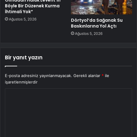
Olmadan Haluk Levent’in
Böyle Bir Düzenek Kurma
İhtimali Yok”
Ağustos 5, 2026
Dörtyol’da Sağanak Su
Baskınlarına Yol Açtı
Ağustos 5, 2026
Bir yanıt yazın
E-posta adresiniz yayınlanmayacak.
Gerekli alanlar
*
ile
işaretlenmişlerdir
Y
o
r
u
m