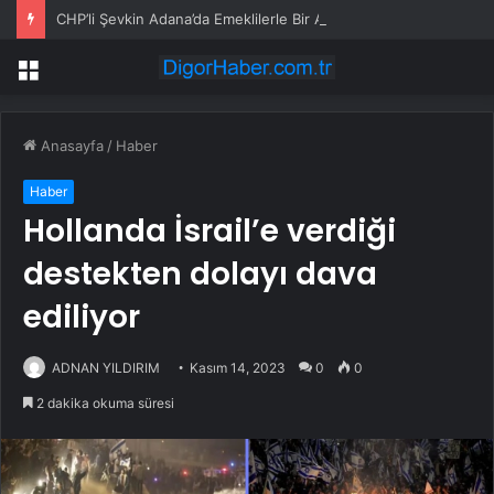
CHP’li Şevkin Adana’da Emeklilerle Bir Araya Geldi: “3 Bin 500 Liralık Zam Yeterli Değil”
Menü
Anasayfa
/
Haber
Haber
Hollanda İsrail’e verdiği
destekten dolayı dava
ediliyor
ADNAN YILDIRIM
Kasım 14, 2023
0
0
2 dakika okuma süresi