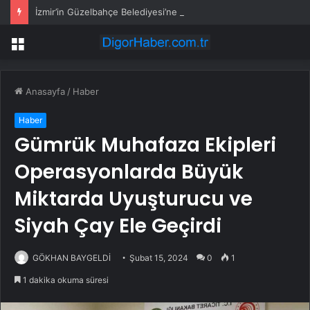
İzmir’in Güzelbahçe Belediyesi’ne operasyon! CHP’li Başkan Mustafa Günay dahil, çok sayıda gözaltı var
Menü
Anasayfa
/
Haber
Haber
Gümrük Muhafaza Ekipleri
Operasyonlarda Büyük
Miktarda Uyuşturucu ve
Siyah Çay Ele Geçirdi
GÖKHAN BAYGELDİ
Şubat 15, 2024
0
1
1 dakika okuma süresi