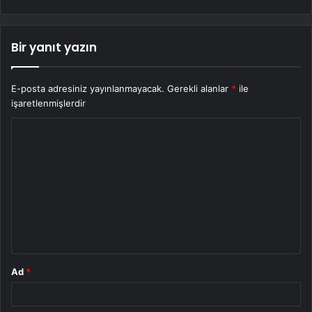
Bir yanıt yazın
E-posta adresiniz yayınlanmayacak.
Gerekli alanlar
*
ile
işaretlenmişlerdir
Y
o
r
u
m
*
Ad
*