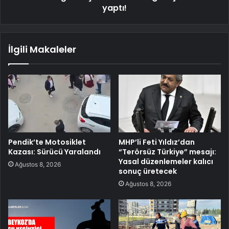
yaptı!
İlgili Makaleler
Pendik’te Motosiklet
MHP’li Feti Yıldız’dan
Kazası: Sürücü Yaralandı
“Terörsüz Türkiye” mesajı:
Yasal düzenlemeler kalıcı
Ağustos 8, 2026
sonuç üretecek
Ağustos 8, 2026