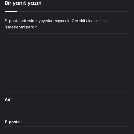
Bir yanıt yazın
E-posta adresiniz yayınlanmayacak.
Gerekli alanlar
*
ile
işaretlenmişlerdir
Y
o
r
u
m
*
Ad
*
E-posta
*